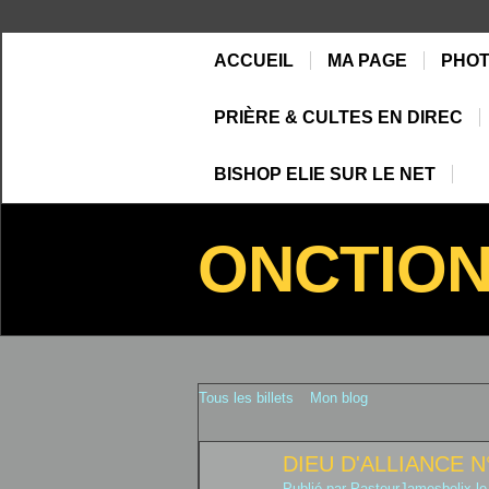
ACCUEIL
MA PAGE
PHO
PRIÈRE & CULTES EN DIREC
BISHOP ELIE SUR LE NET
ONCTIO
Tous les billets
Mon blog
DIEU D'ALLIANCE N
Publié par
PasteurJamesbelix
le