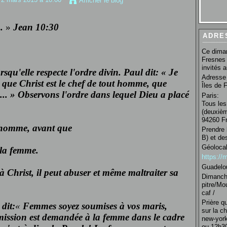
Afficher le blog
.
»
Jean 10:30
ADRE
Ce diman
Fresnes 
invités 
squ'elle respecte l'ordre divin. Paul dit:
«
Je
Adresse 
que Christ est le chef de tout homme, que
Îles de 
..
»
Observons l'ordre dans lequel Dieu a placé
Paris:
Tous les
(deuxièm
94260 Fr
l'homme, avant que
Prendre 
B) et de
Géolocal
la femme.
https:/
Guadelo
 Christ, il peut abuser et même maltraiter sa
Dimanche
pitre/Mo
caf /
Prière q
dit:
«
Femmes soyez soumises à vos maris,
sur la c
ission est demandée à la femme dans le cadre
new-york
ou 12h30 