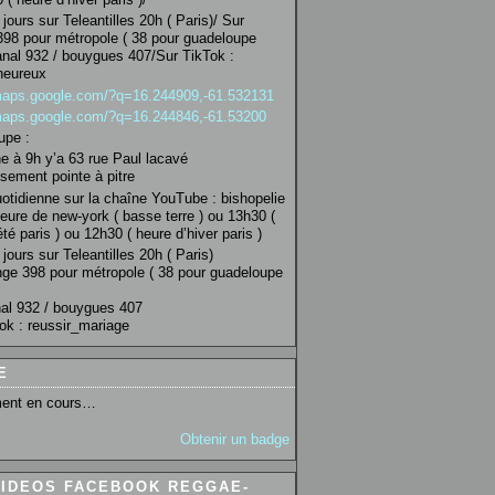
jours sur Teleantilles 20h ( Paris)/ Sur
98 pour métropole ( 38 pour guadeloupe
anal 932 / bouygues 407/Sur TikTok :
heureux
/maps.google.com/?q=16.244909,-61.532131
/maps.google.com/?q=16.244846,-61.53200
upe :
 à 9h y’a 63 rue Paul lacavé
sement pointe à pitre
uotidienne sur la chaîne YouTube : bishopelie
eure de new-york ( basse terre ) ou 13h30 (
té paris ) ou 12h30 ( heure d’hiver paris )
jours sur Teleantilles 20h ( Paris)
ge 398 pour métropole ( 38 pour guadeloupe
al 932 / bouygues 407
ok : reussir_mariage
E
ent en cours…
Obtenir un badge
VIDEOS FACEBOOK REGGAE-