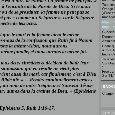
, c'est-à-dire, la Parole! La femme ne peut pas se
Tous les 
à l'encontre de la Parole de Dieu. Si le mari
Orange 3
 ou de se prostituer, la femme ne peut pas se
)/Free c
est pas
«
comme au Seigneur
»
, car le Seigneur
mariage
https:/
ttre de tels actes.
https:/
Guadelo
nt que le mari et la femme aient le même
Dimanche
s-nous de la confession que Ruth fit à Naomi
Assainis
urons la même vision, nous aurons
Prière q
à 7h30 h
même famille, et nous aurons la même foi.
heure d’é
Tous les 
tous deux chrétiens et décident de bâtir leur
Sur Oran
)
a soumission qui en résulte ne vient plus
Free can
ient aussi du mari, car finalement, c'est à Dieu
Sur TikT
 Bible dit:
«
... Rendez continuellement graces
e, au nom de notre Seigneur et Sauveur Jésus-
BADG
ux autres dans la crainte de Dieu.
»
(Ephésiens
Chargem
 Ephésiens 5, Ruth 1:16-17.
LES 