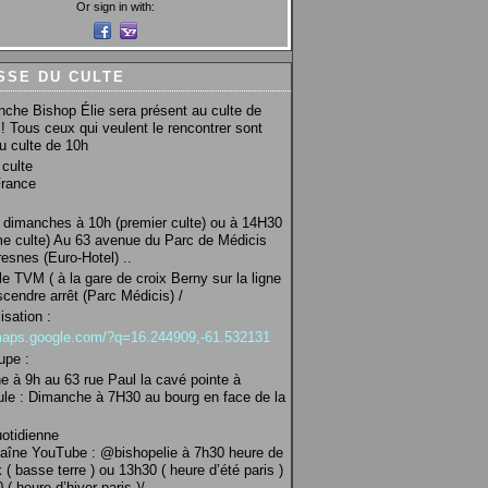
Or sign in with:
SSE DU CULTE
che Bishop Élie sera présent au culte de
! Tous ceux qui veulent le rencontrer sont
au culte de 10h
culte
France
 dimanches à 10h (premier culte) ou à 14H30
e culte) Au 63 avenue du Parc de Médicis
esnes (Euro-Hotel) ..
le TVM ( à la gare de croix Berny sur la ligne
scendre arrêt (Parc Médicis) /
isation :
/maps.google.com/?q=16.244909,-61.532131
upe :
 à 9h au 63 rue Paul la cavé pointe à
ule : Dimanche à 7H30 au bourg en face de la
uotidienne
haîne YouTube : @bishopelie à 7h30 heure de
 ( basse terre ) ou 13h30 ( heure d’été paris )
( heure d’hiver paris )/