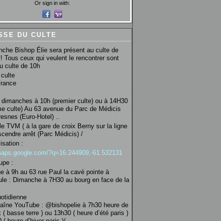
Or sign in with:
SSE DU CULTE
che Bishop Élie sera présent au culte de
! Tous ceux qui veulent le rencontrer sont
au culte de 10h
culte
France
 dimanches à 10h (premier culte) ou à 14H30
e culte) Au 63 avenue du Parc de Médicis
esnes (Euro-Hotel) ..
le TVM ( à la gare de croix Berny sur la ligne
scendre arrêt (Parc Médicis) /
isation :
/maps.google.com/?q=16.244909,-61.532131
upe :
 à 9h au 63 rue Paul la cavé pointe à
ule : Dimanche à 7H30 au bourg en face de la
uotidienne
haîne YouTube : @bishopelie à 7h30 heure de
 ( basse terre ) ou 13h30 ( heure d’été paris )
( heure d’hiver paris )/