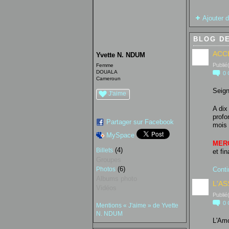
Ajouter 
BLOG DE
ACC
Yvette N. NDUM
Publié
Femme
DOUALA
0
Cameroun
Seig
J'aime
A dix
profo
Partager sur Facebook
mois 
MySpace
MER
(4)
Billets
et fi
Groupes
(6)
Photos
Conti
Albums photo
L'A
Vidéos
Publié
0
Mentions « J'aime » de Yvette
N. NDUM
L'Amo