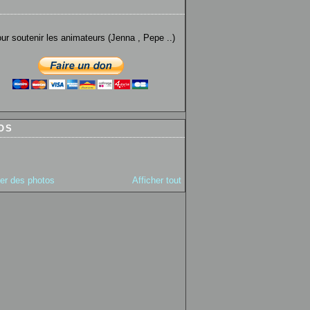
utenir les animateurs (Jenna , Pepe ..)
OS
ter des photos
Afficher tout