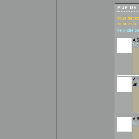
MUR DE
Vous devez
commentair
Rejoindre o
À 5
ND
À 1
un
À 8
ND