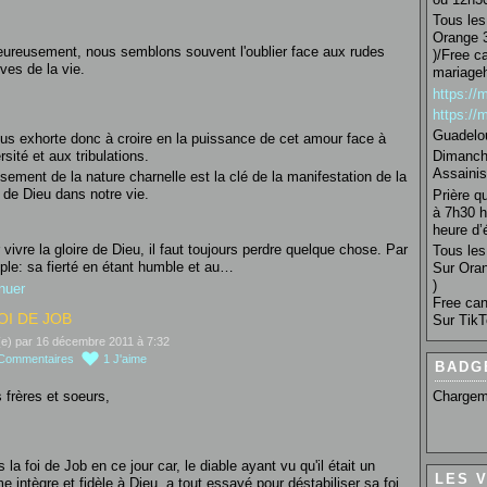
Tous les 
Orange 3
ureusement, nous semblons souvent l'oublier face aux rudes
)/Free c
ves de la vie.
mariage
https:/
https:/
Guadelo
us exhorte donc à croire en la puissance de cet amour face à
rsité et aux tribulations.
Dimanche
Assainis
isement de la nature charnelle est la clé de la manifestation de la
e de Dieu dans notre vie.
Prière q
à 7h30 h
heure d’é
 vivre la gloire de Dieu, il faut toujours perdre quelque chose. Par
Tous les 
le: sa fierté en étant humble et au…
Sur Oran
)
nuer
Free can
OI DE JOB
Sur TikT
(e) par 16 décembre 2011 à 7:32
Commentaires
1
J'aime
BADG
Chargem
 frères et soeurs,
 la foi de Job en ce jour car, le diable ayant vu qu'il était un
LES 
 intègre et fidèle à Dieu, a tout essayé pour déstabiliser sa foi