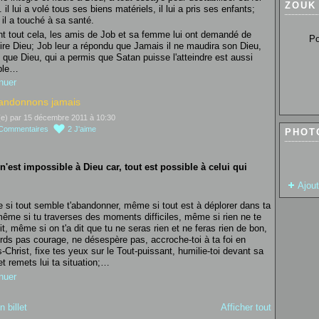
ZOUK
. il lui a volé tous ses biens matériels, il lui a pris ses enfants;
 il a touché à sa santé.
t tout cela, les amis de Job et sa femme lui ont demandé de
Pour so
re Dieu; Job leur a répondu que Jamais il ne maudira son Dieu,
 que Dieu, qui a permis que Satan puisse l'atteindre est aussi
ble…
nuer
andonnons jamais
(e) par 15 décembre 2011 à 10:30
Commentaires
2
J'aime
PHOT
n'est impossible à Dieu car, tout est possible à celui qui
Ajou
si tout semble t'abandonner, même si tout est à déplorer dans ta
même si tu traverses des moments difficiles, même si rien ne te
it, même si on t'a dit que tu ne seras rien et ne feras rien de bon,
rds pas courage, ne désespère pas, accroche-toi à ta foi en
-Christ, fixe tes yeux sur le Tout-puissant, humilie-toi devant sa
et remets lui ta situation;…
nuer
n billet
Afficher tout