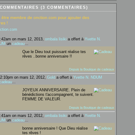
 COMMENTAIRES (3 COMMENTAIRES)
 être membre de onction.com pour ajouter des
es !
nction.com
:42am on mars 12, 2013,
ombala lisiki
a offert à
Yvette N.
UM
un
cadeau
...
Que le Dieu tout puissant réalise tes
rêves ..bonne anniversaire !!
Depuis la Boutique de cadeaux
2:10pm on mars 12, 2012,
Gold
a offert à
Yvette N. NDUM
cadeau
...
JOYEUX ANNIVERSAIRE. Plein de
bénédictions t'accompagnent, te suivent.
FEMME DE VALEUR.
Depuis la Boutique de cadeaux
:41am on mars 12, 2012,
ombala lisiki
a offert à
Yvette N.
UM
un
cadeau
...
bonne anniversaire ! Que Dieu réalise
tes rêves !