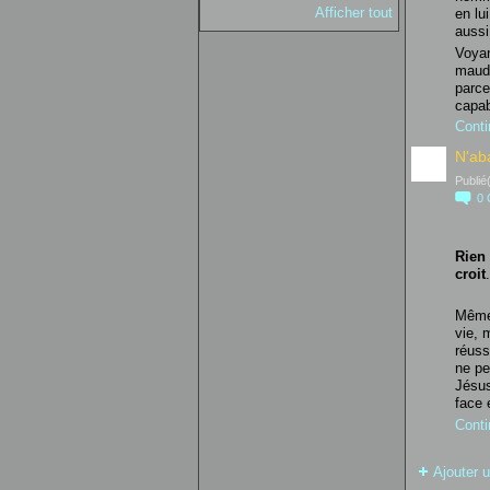
Afficher tout
en lui
aussi
Voyan
maudi
parce
capa
Conti
N'ab
Publié
0
Rien 
croit
.
Même 
vie, 
réuss
ne pe
Jésus
face 
Conti
Ajouter u