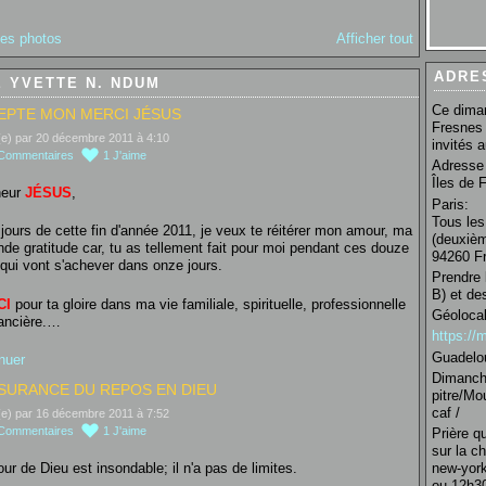
des photos
Afficher tout
ADRE
 YVETTE N. NDUM
Ce diman
EPTE MON MERCI JÉSUS
Fresnes 
(e) par 20 décembre 2011 à 4:10
invités 
Commentaires
1
J'aime
Adresse 
Îles de 
neur
JÉSUS
,
Paris:
Tous les
 jours de cette fin d'année 2011, je veux te réitérer mon amour, ma
(deuxièm
nde gratitude car, tu as tellement fait pour moi pendant ces douze
94260 Fr
qui vont s'achever dans onze jours.
Prendre 
B) et de
CI
pour ta gloire dans ma vie familiale, spirituelle, professionnelle
Géolocal
nancière.…
https:/
Guadelo
nuer
Dimanche
SSURANCE DU REPOS EN DIEU
pitre/Mo
caf /
(e) par 16 décembre 2011 à 7:52
Commentaires
1
J'aime
Prière q
sur la c
ur de Dieu est insondable; il n'a pas de limites.
new-york
ou 12h30 