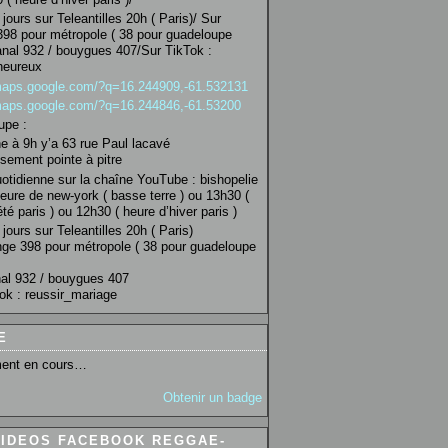
jours sur Teleantilles 20h ( Paris)/ Sur
98 pour métropole ( 38 pour guadeloupe
anal 932 / bouygues 407/Sur TikTok :
heureux
/maps.google.com/?q=16.244909,-61.532131
/maps.google.com/?q=16.244846,-61.53200
upe :
 à 9h y’a 63 rue Paul lacavé
sement pointe à pitre
uotidienne sur la chaîne YouTube : bishopelie
eure de new-york ( basse terre ) ou 13h30 (
té paris ) ou 12h30 ( heure d’hiver paris )
jours sur Teleantilles 20h ( Paris)
ge 398 pour métropole ( 38 pour guadeloupe
al 932 / bouygues 407
ok : reussir_mariage
E
ent en cours…
Obtenir un badge
VIDEOS FACEBOOK REGGAE-