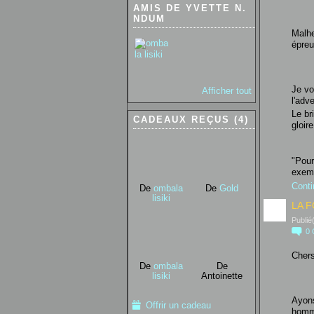
AMIS DE YVETTE N.
NDUM
Malhe
épreu
Je vo
Afficher tout
l'adve
Le br
CADEAUX REÇUS (4)
gloir
"Pour
exemp
Conti
De
ombala
De
Gold
lisiki
LA F
Publié
0
Chers
De
ombala
De
lisiki
Antoinette
Ayons
Offrir un cadeau
homme