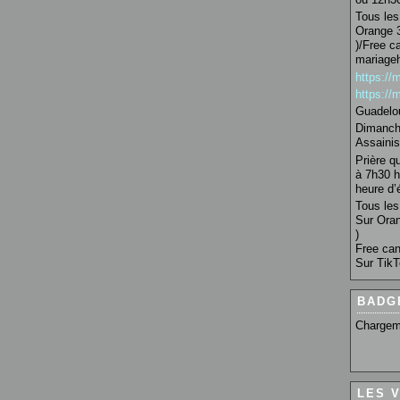
Tous les 
Orange 3
)/Free c
mariage
https:/
https:/
Guadelo
Dimanche
Assainis
Prière q
à 7h30 h
heure d’é
Tous les 
Sur Oran
)
Free can
Sur TikT
BADG
Chargem
LES 