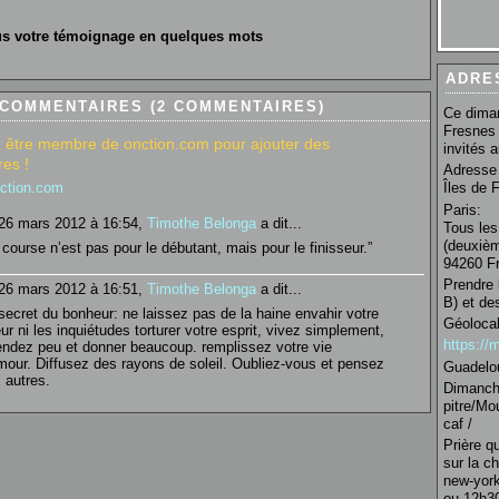
s votre témoignage en quelques mots
ADRE
 COMMENTAIRES (2 COMMENTAIRES)
Ce diman
Fresnes 
 être membre de onction.com pour ajouter des
invités 
es !
Adresse 
nction.com
Îles de 
Paris:
26 mars 2012 à 16:54,
Timothe Belonga
a dit...
Tous les
(deuxièm
 course n’est pas pour le débutant, mais pour le finisseur.”
94260 Fr
Prendre 
26 mars 2012 à 16:51,
Timothe Belonga
a dit...
B) et de
secret du bonheur: ne laissez pas de la haine envahir votre
Géolocal
ur ni les inquiétudes torturer votre esprit, vivez simplement,
https:/
endez peu et donner beaucoup. remplissez votre vie
mour. Diffusez des rayons de soleil. Oubliez-vous et pensez
Guadelo
 autres.
Dimanche
pitre/Mo
caf /
Prière q
sur la c
new-york
ou 12h30 