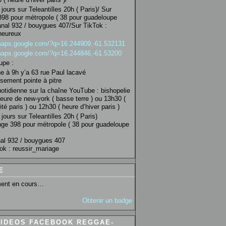
jours sur Teleantilles 20h ( Paris)/ Sur
98 pour métropole ( 38 pour guadeloupe
anal 932 / bouygues 407/Sur TikTok :
heureux
/maps.google.com/?q=16.244909,-61.532131
/maps.google.com/?q=16.244846,-61.53200
upe :
 à 9h y’a 63 rue Paul lacavé
sement pointe à pitre
uotidienne sur la chaîne YouTube : bishopelie
eure de new-york ( basse terre ) ou 13h30 (
té paris ) ou 12h30 ( heure d’hiver paris )
jours sur Teleantilles 20h ( Paris)
ge 398 pour métropole ( 38 pour guadeloupe
al 932 / bouygues 407
ok : reussir_mariage
E
ent en cours…
Obtenir un badge
VIDEOS FACEBOOK REGGAE-