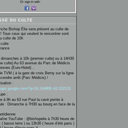
Or sign in with:
SSE DU CULTE
che Bishop Élie sera présent au culte de
! Tous ceux qui veulent le rencontrer sont
au culte de 10h
culte
France
 dimanches à 10h (premier culte) ou à 14H30
e culte) Au 63 avenue du Parc de Médicis
esnes (Euro-Hotel) ..
le TVM ( à la gare de croix Berny sur la ligne
scendre arrêt (Parc Médicis) /
isation :
/maps.google.com/?q=16.244909,-61.532131
upe :
 à 9h au 63 rue Paul la cavé pointe à
ule : Dimanche à 7H30 au bourg en face de la
uotidienne
haîne YouTube : @bishopelie à 7h30 heure de
 ( basse terre ) ou 13h30 ( heure d’été paris )
( heure d’hiver paris )/