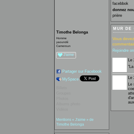
facebbok
donnez nou
prière
MUR DE
Timothe Belonga
Vous devez
Homme
yaoundé
commentair
Cameroun
Rejoindre o
J'aime
Le 
“La
Partager sur Facebook
Le 
MySpace
Le 
Billets
coe
Groupes
att
d'a
Photos
aux
Albums photo
Vidéos
Mentions « J'aime » de
Timothe Belonga