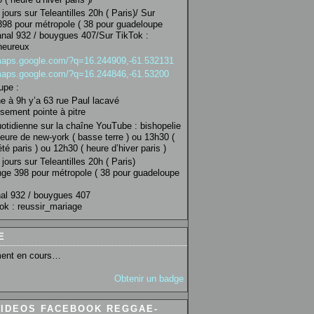
jours sur Teleantilles 20h ( Paris)/ Sur
98 pour métropole ( 38 pour guadeloupe
anal 932 / bouygues 407/Sur TikTok :
heureux
/maps.google.com/?q=16.244909,-61.532131
/maps.google.com/?q=16.244846,-61.53200
upe :
 à 9h y’a 63 rue Paul lacavé
sement pointe à pitre
uotidienne sur la chaîne YouTube : bishopelie
eure de new-york ( basse terre ) ou 13h30 (
té paris ) ou 12h30 ( heure d’hiver paris )
jours sur Teleantilles 20h ( Paris)
ge 398 pour métropole ( 38 pour guadeloupe
al 932 / bouygues 407
ok : reussir_mariage
E
ent en cours…
Obtenir un badge
VIDEOS FACEBOOK REGGAE-