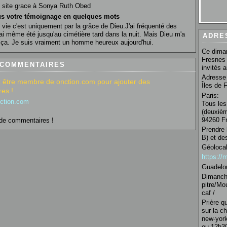
e site grace à Sonya Ruth Obed
s votre témoignage en quelques mots
n vie c'est uniquement par la grâce de Dieu.J'ai fréquenté des
ai même été jusqu'au cimétière tard dans la nuit. Mais Dieu m'a
ADRE
t ça. Je suis vraiment un homme heureux aujourd'hui.
Ce diman
Fresnes 
 COMMENTAIRES
invités 
Adresse 
 être membre de onction.com pour ajouter des
Îles de 
es !
Paris:
nction.com
Tous les
(deuxièm
94260 Fr
de commentaires !
Prendre 
B) et de
Géolocal
https:/
Guadelo
Dimanche
pitre/Mo
caf /
Prière q
sur la c
new-york
ou 12h30 