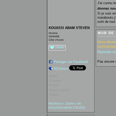
J'ai connu l
donnez nou
Si je suis e
marabouts,j'
sorti de tou
KOUASSI ABAM STEVEN
MUR DE
Homme
DANANE
Côte d'Ivoire
Vous devez
commentair
J'aime
Rejoindre o
Pas encore 
Partager sur Facebook
MySpace
Billets
Groupes
Photos
Albums photo
Vidéos
Mentions « J'aime » de
KOUASSI ABAM STEVEN