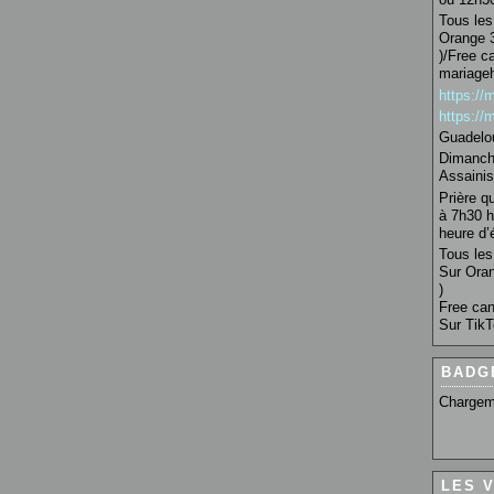
Tous les 
Orange 3
)/Free c
mariage
https:/
https:/
Guadelo
Dimanche
Assainis
Prière q
à 7h30 h
heure d’é
Tous les 
Sur Oran
)
Free can
Sur TikT
BADG
Chargem
LES 