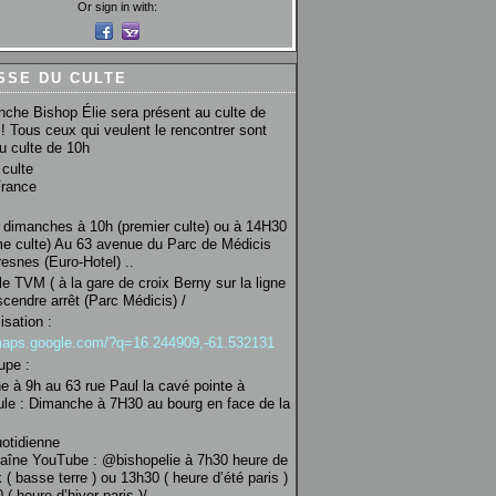
Or sign in with:
SSE DU CULTE
che Bishop Élie sera présent au culte de
! Tous ceux qui veulent le rencontrer sont
au culte de 10h
culte
France
 dimanches à 10h (premier culte) ou à 14H30
e culte) Au 63 avenue du Parc de Médicis
esnes (Euro-Hotel) ..
le TVM ( à la gare de croix Berny sur la ligne
scendre arrêt (Parc Médicis) /
isation :
/maps.google.com/?q=16.244909,-61.532131
upe :
 à 9h au 63 rue Paul la cavé pointe à
ule : Dimanche à 7H30 au bourg en face de la
uotidienne
haîne YouTube : @bishopelie à 7h30 heure de
 ( basse terre ) ou 13h30 ( heure d’été paris )
( heure d’hiver paris )/