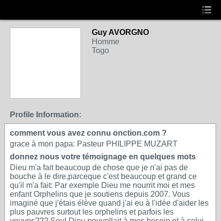
Guy AVORGNO
Homme
Togo
Profile Information:
comment vous avez connu onction.com ?
grace à mon papa: Pasteur PHILIPPE MUZART
donnez nous votre témoignage en quelques mots
Dieu m'a fait beaucoup de chose que je n'ai pas de
bouche à le dire,parceque c'est beaucoup et grand ce
qu'il m'a fait: Par exemple Dieu me nourrit moi et mes
enfant Orphelins que je soutiens depuis 2007. Vous
imaginé que j'étais élève quand j'ai eu à l'idée d'aider les
plus pauvres surtout les orphelins et parfois les
veuves??? Seul Dieu pouvollait à mes besoin et à celui