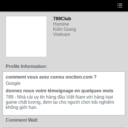
789Club
Homme
Kiên Giang
Vietnam
Profile Information:
comment vous avez connu onction.com ?
Google
donnez nous votre témoignage en quelques mots
789 - Nhà cái uy tín hàng đầu Việt Nam với hàng loạt
game chất lượng, đem lại cho người chơi trải nghiệm
không giới hạn.
Comment Wall: