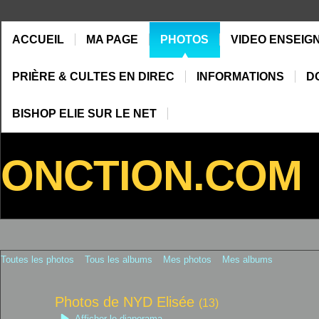
ACCUEIL
MA PAGE
PHOTOS
VIDEO ENSEIG
PRIÈRE & CULTES EN DIREC
INFORMATIONS
D
BISHOP ELIE SUR LE NET
ONCTION.COM
Toutes les photos
Tous les albums
Mes photos
Mes albums
Photos de NYD Elisée
(13)
Afficher le diaporama