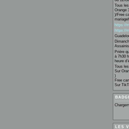
Tous les 
Orange 3
)/Free c
mariage
https:/
https:/
Guadelo
Dimanche
Assainis
Prière q
à 7h30 h
heure d’é
Tous les 
Sur Oran
)
Free can
Sur TikT
BADG
Chargem
LES 