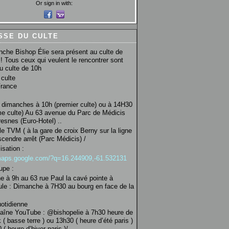
Or sign in with:
SSE DU CULTE
che Bishop Élie sera présent au culte de
! Tous ceux qui veulent le rencontrer sont
au culte de 10h
culte
France
 dimanches à 10h (premier culte) ou à 14H30
e culte) Au 63 avenue du Parc de Médicis
esnes (Euro-Hotel) ..
le TVM ( à la gare de croix Berny sur la ligne
scendre arrêt (Parc Médicis) /
isation :
/maps.google.com/?q=16.244909,-61.532131
upe :
 à 9h au 63 rue Paul la cavé pointe à
ule : Dimanche à 7H30 au bourg en face de la
uotidienne
haîne YouTube : @bishopelie à 7h30 heure de
 ( basse terre ) ou 13h30 ( heure d’été paris )
( heure d’hiver paris )/