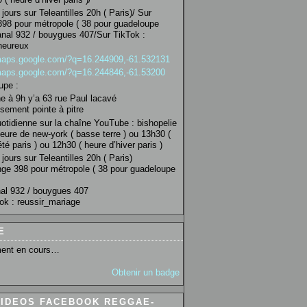
jours sur Teleantilles 20h ( Paris)/ Sur
98 pour métropole ( 38 pour guadeloupe
anal 932 / bouygues 407/Sur TikTok :
heureux
/maps.google.com/?q=16.244909,-61.532131
/maps.google.com/?q=16.244846,-61.53200
upe :
 à 9h y’a 63 rue Paul lacavé
sement pointe à pitre
uotidienne sur la chaîne YouTube : bishopelie
eure de new-york ( basse terre ) ou 13h30 (
té paris ) ou 12h30 ( heure d’hiver paris )
jours sur Teleantilles 20h ( Paris)
ge 398 pour métropole ( 38 pour guadeloupe
al 932 / bouygues 407
ok : reussir_mariage
E
ent en cours…
Obtenir un badge
VIDEOS FACEBOOK REGGAE-