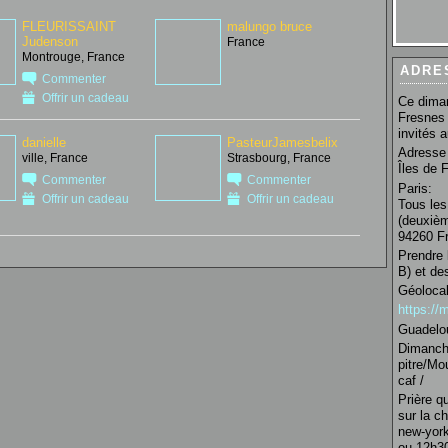
FLEURISSAINT
malungo bruce
Judenson
France
Montrouge, France
ADRE
Commenter
Offrir un cadeau
Ce diman
Fresnes 
invités 
danielle
PasteurJamesbelix
Adresse 
ville, France
Strasbourg, France
Îles de 
Commenter
Commenter
Paris:
Offrir un cadeau
Offrir un cadeau
Tous les
(deuxièm
94260 Fr
Prendre 
B) et de
Géolocal
https:/
Guadelo
Dimanche
pitre/Mo
caf /
Prière q
sur la c
new-york
ou 12h30 