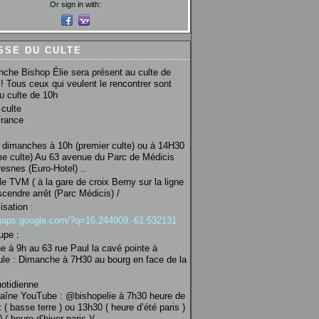
Or sign in with:
SSE DU CULTE
che Bishop Élie sera présent au culte de
! Tous ceux qui veulent le rencontrer sont
au culte de 10h
culte
France
 dimanches à 10h (premier culte) ou à 14H30
e culte) Au 63 avenue du Parc de Médicis
esnes (Euro-Hotel) ..
le TVM ( à la gare de croix Berny sur la ligne
scendre arrêt (Parc Médicis) /
isation :
/maps.google.com/?q=16.244909,-61.532131
upe :
 à 9h au 63 rue Paul la cavé pointe à
ule : Dimanche à 7H30 au bourg en face de la
uotidienne
haîne YouTube : @bishopelie à 7h30 heure de
 ( basse terre ) ou 13h30 ( heure d’été paris )
( heure d’hiver paris )/