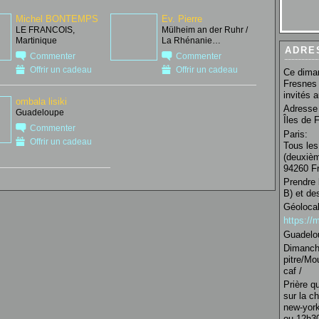
Michel BONTEMPS
Ev. Pierre
LE FRANCOIS,
Mülheim an der Ruhr /
Martinique
La Rhénanie…
ADRE
Commenter
Commenter
Offrir un cadeau
Offrir un cadeau
Ce diman
Fresnes 
invités 
ombala lisiki
Adresse 
Guadeloupe
Îles de 
Commenter
Paris:
Offrir un cadeau
Tous les
(deuxièm
94260 Fr
Prendre 
B) et de
Géolocal
https:/
Guadelo
Dimanche
pitre/Mo
caf /
Prière q
sur la c
new-york
ou 12h30 