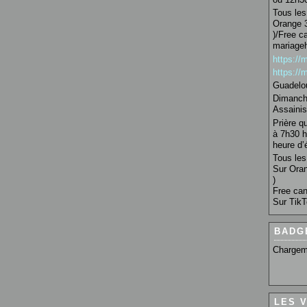
Tous les 
Orange 3
)/Free c
mariage
https:/
https:/
Guadelo
Dimanche
Assainis
Prière q
à 7h30 h
heure d’é
Tous les 
Sur Oran
)
Free can
Sur TikT
BADG
Chargem
LES 