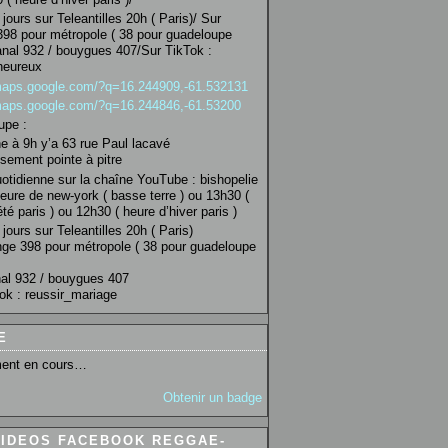
jours sur Teleantilles 20h ( Paris)/ Sur
98 pour métropole ( 38 pour guadeloupe
anal 932 / bouygues 407/Sur TikTok :
heureux
/maps.google.com/?q=16.244909,-61.532131
/maps.google.com/?q=16.244846,-61.53200
upe :
 à 9h y’a 63 rue Paul lacavé
sement pointe à pitre
uotidienne sur la chaîne YouTube : bishopelie
eure de new-york ( basse terre ) ou 13h30 (
té paris ) ou 12h30 ( heure d’hiver paris )
jours sur Teleantilles 20h ( Paris)
ge 398 pour métropole ( 38 pour guadeloupe
al 932 / bouygues 407
ok : reussir_mariage
E
ent en cours…
Obtenir un badge
VIDEOS FACEBOOK REGGAE-