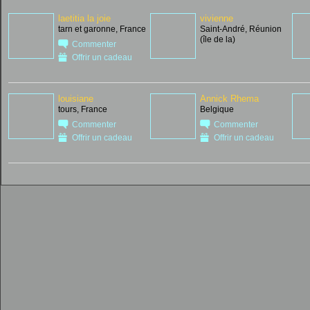
laetitia la joie
vivienne
tarn et garonne, France
Saint-André, Réunion
(île de la)
Commenter
Offrir un cadeau
louisiane
Annick Rhema
tours, France
Belgique
Commenter
Commenter
Offrir un cadeau
Offrir un cadeau