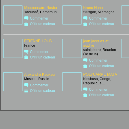
Missionnaire Nestor
Bruno Nana
Yaoundé, Cameroun
Stuttgart, Allemagne
Commenter
Commenter
Offrir un cadeau
Offrir un cadeau
ETIENNE LOUB
jean jacques et
sophie
France
saint pierre, Réunion
Commenter
(île de la)
Offrir un cadeau
Commenter
Offrir un cadeau
Alexandre Keukeu
POLYCARPE MATA
Moscou, Russie
Kinshasa, Congo,
République…
Commenter
Commenter
Offrir un cadeau
Offrir un cadeau