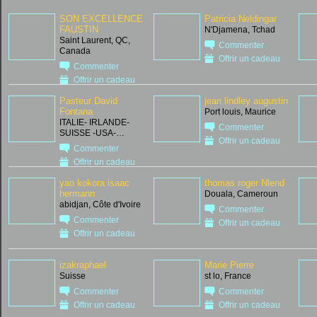
SON EXCELLENCE
Patricia Neldingar
FAUSTIN
N'Djamena, Tchad
Saint Laurent, QC,
Commenter
Canada
Offrir un cadeau
Commenter
Offrir un cadeau
Pasteur David
jean lindley augustin
Fontana
Port louis, Maurice
ITALIE- IRLANDE-
Commenter
SUISSE -USA-…
Offrir un cadeau
Commenter
Offrir un cadeau
yao kokora isaac
thomas roger Nlend
hermann
Douala, Cameroun
abidjan, Côte d'Ivoire
Commenter
Commenter
Offrir un cadeau
Offrir un cadeau
izakraphael
Marie Pierre
Suisse
st lo, France
Commenter
Commenter
Offrir un cadeau
Offrir un cadeau