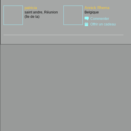
patricia
Annick Rhema
saint andre, Réunion
Belgique
(île de la)
Commenter
Offrir un cadeau