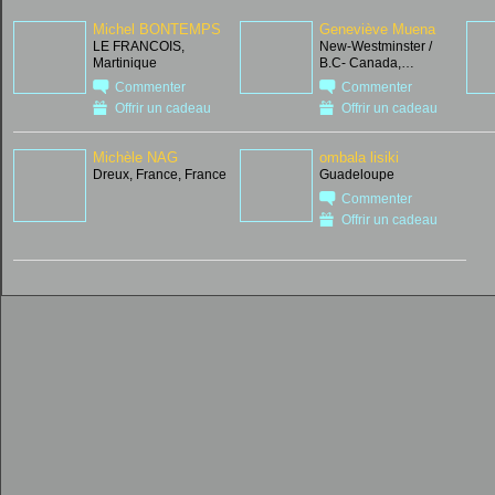
Michel BONTEMPS
Geneviève Muena
LE FRANCOIS,
New-Westminster /
Martinique
B.C- Canada,…
Commenter
Commenter
Offrir un cadeau
Offrir un cadeau
Michèle NAG
ombala lisiki
Dreux, France, France
Guadeloupe
Commenter
Offrir un cadeau