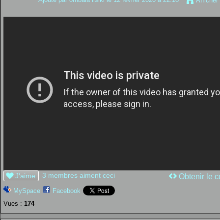
Afficher
3 membres aiment ceci
J'aime
Obtenir le c
MySpace
Facebook
Vues :
174