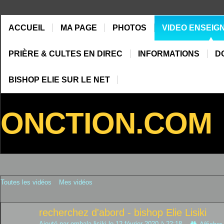
ACCUEIL
MA PAGE
PHOTOS
VIDEO ENSEIG
PRIÈRE & CULTES EN DIREC
INFORMATIONS
D
BISHOP ELIE SUR LE NET
ONCTION.COM
Toutes les vidéos
Mes vidéos
recherchez d'abord - bishop Elie Lisiki
Ajouté par
ombala lisiki
le 12 février 2020 à 22:18