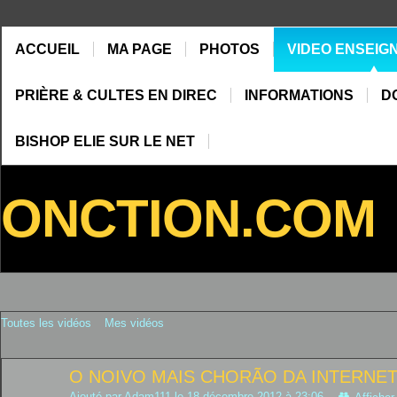
ACCUEIL
MA PAGE
PHOTOS
VIDEO ENSEIG
PRIÈRE & CULTES EN DIREC
INFORMATIONS
D
BISHOP ELIE SUR LE NET
ONCTION.COM
Toutes les vidéos
Mes vidéos
O NOIVO MAIS CHORÃO DA INTERNE
Ajouté par
Adam111
le 18 décembre 2012 à 23:06