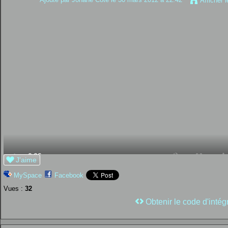
Afficher 
J'aime
MySpace
Facebook
Vues :
32
Obtenir le code d'intég