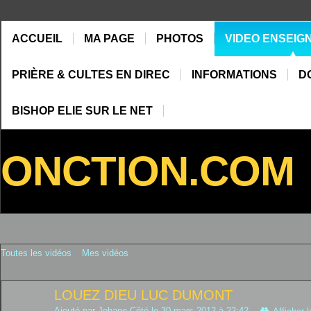
ACCUEIL
MA PAGE
PHOTOS
VIDEO ENSEIG
PRIÈRE & CULTES EN DIREC
INFORMATIONS
D
BISHOP ELIE SUR LE NET
ONCTION.COM
Toutes les vidéos
Mes vidéos
LOUEZ DIEU LUC DUMONT
Ajouté par
Johane Côté
le 30 mars 2012 à 22:42