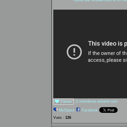
2 membres aiment ceci
J'aime
MySpace
Facebook
Vues :
126