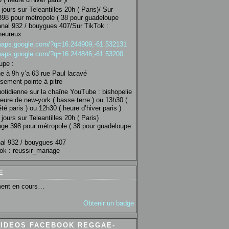
jours sur Teleantilles 20h ( Paris)/ Sur
98 pour métropole ( 38 pour guadeloupe
anal 932 / bouygues 407/Sur TikTok :
heureux
/maps.google.com/?q=16.244909,-61.532131
/maps.google.com/?q=16.244846,-61.53200
upe :
 à 9h y’a 63 rue Paul lacavé
sement pointe à pitre
uotidienne sur la chaîne YouTube : bishopelie
eure de new-york ( basse terre ) ou 13h30 (
té paris ) ou 12h30 ( heure d’hiver paris )
jours sur Teleantilles 20h ( Paris)
ge 398 pour métropole ( 38 pour guadeloupe
al 932 / bouygues 407
ok : reussir_mariage
E
ent en cours…
Obtenir un badge
VIDEOS FACEBOOK REGGAE-