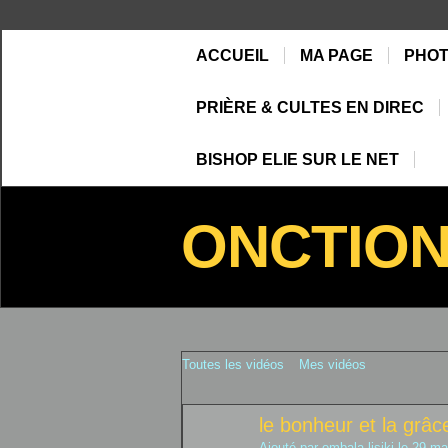
ACCUEIL
MA PAGE
PHO
PRIÈRE & CULTES EN DIREC
BISHOP ELIE SUR LE NET
ONCTIO
Toutes les vidéos
Mes vidéos
le bonheur et la grâce
Ajouté par
ombala lisiki
le 29 ma