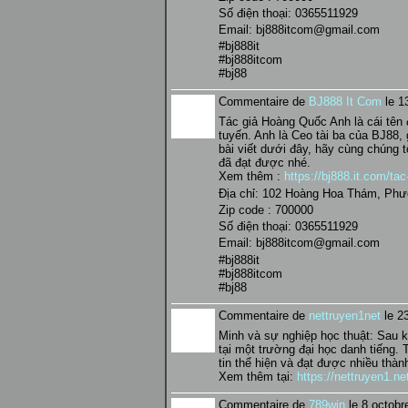
Số điện thoại: 0365511929
Email: bj888itcom@gmail.com
#bj888it
#bj888itcom
#bj88
Commentaire de
BJ888 It Com
le 1
Tác giả Hoàng Quốc Anh là cái tên đ
tuyến. Anh là Ceo tài ba của BJ88, 
bài viết dưới đây, hãy cùng chúng
đã đạt được nhé.
Xem thêm :
https://bj888.it.com/tac
Địa chỉ: 102 Hoàng Hoa Thám, Phư
Zip code : 700000
Số điện thoại: 0365511929
Email: bj888itcom@gmail.com
#bj888it
#bj888itcom
#bj88
Commentaire de
nettruyen1net
le 23
Minh và sự nghiệp học thuật: Sau kh
tại một trường đại học danh tiếng.
tin thể hiện và đạt được nhiều thàn
Xem thêm tại:
https://nettruyen1.n
Commentaire de
789win
le 8 octobr