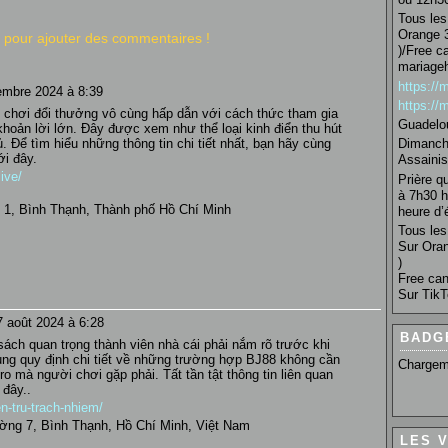
Tous les 
Orange 3
pour ajouter des commentaires !
)/Free c
mariage
https:/
embre 2024 à 8:39
https:/
 chơi đổi thưởng vô cùng hấp dẫn với cách thức tham gia
Guadelo
oản lời lớn. Đây được xem như thể loại kinh điển thu hút
 Để tìm hiểu những thông tin chi tiết nhất, bạn hãy cùng
Dimanche
ới đây.
Assainis
live/
Prière q
à 7h30 h
 1, Bình Thạnh, Thành phố Hồ Chí Minh
heure d’é
Tous les 
Sur Oran
)
Free can
Sur TikT
7 août 2024 à 6:28
BADG
sách quan trọng thành viên nhà cái phải nắm rõ trước khi
ung quy định chi tiết về những trường hợp BJ88 không cần
Chargem
ro mà người chơi gặp phải. Tất tần tật thông tin liên quan
 đây..
en-tru-trach-nhiem/
ờng 7, Bình Thạnh, Hồ Chí Minh, Việt Nam
LES 