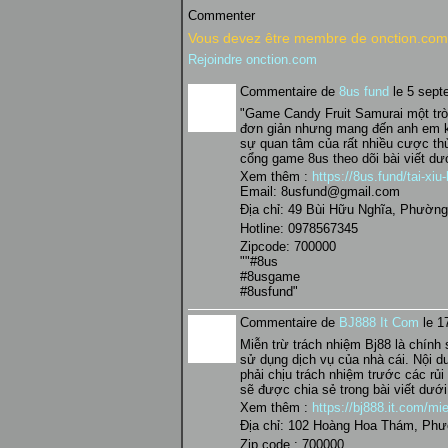
Commenter
Vous devez être membre de onction.com 
Rejoindre onction.com
Commentaire de
8us fund
le 5 sept
"Game Candy Fruit Samurai một trò
đơn giản nhưng mang đến anh em kh
sự quan tâm của rất nhiều cược thủ.
cổng game 8us theo dõi bài viết dư
Xem thêm :
https://8us.fund/tai-xiu-
Email: 8usfund@gmail.com
Địa chỉ: 49 Bùi Hữu Nghĩa, Phường
Hotline: 0978567345
Zipcode: 700000
""#8us
#8usgame
#8usfund"
Commentaire de
BJ888 It Com
le 1
Miễn trừ trách nhiệm Bj88 là chính 
sử dụng dịch vụ của nhà cái. Nội d
phải chịu trách nhiệm trước các rủi 
sẽ được chia sẻ trong bài viết dưới
Xem thêm :
https://bj888.it.com/mi
Địa chỉ: 102 Hoàng Hoa Thám, Phư
Zip code : 700000