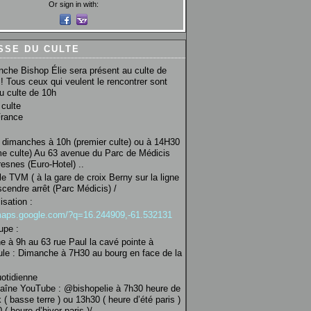
Or sign in with:
SSE DU CULTE
che Bishop Élie sera présent au culte de
! Tous ceux qui veulent le rencontrer sont
au culte de 10h
culte
France
 dimanches à 10h (premier culte) ou à 14H30
e culte) Au 63 avenue du Parc de Médicis
esnes (Euro-Hotel) ..
le TVM ( à la gare de croix Berny sur la ligne
scendre arrêt (Parc Médicis) /
isation :
/maps.google.com/?q=16.244909,-61.532131
upe :
 à 9h au 63 rue Paul la cavé pointe à
ule : Dimanche à 7H30 au bourg en face de la
uotidienne
haîne YouTube : @bishopelie à 7h30 heure de
 ( basse terre ) ou 13h30 ( heure d’été paris )
( heure d’hiver paris )/