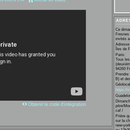
Afficher les vidéos
ADRE
Ce diman
Fresnes 
invités 
Adresse 
Îles de 
Paris:
Tous les
(deuxièm
94260 Fr
Prendre 
B) et de
Géolocal
https:/
Guadelo
Dimanche
Obtenir le code d'intégration
pitre/Mo
caf /
Prière q
sur la c
new-york
ou 12h30 