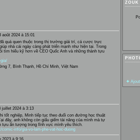
ZOUK
Pour so
3 août 2024 à 15:01
ã quá quen thuộc trong thị trường giải trí, cá cược trực
giúp nhà cái ngày càng phát triển mạnh như hiện tại. Trong
 tôi tìm hiểu kỹ hơn về CEO Quốc Anh và những thành tựu
PHOT
-gia/
ờng 7, Bình Thạnh, Hồ Chí Minh, Việt Nam
Ajou
 juillet 2024 à 3:13
i tốt nghiệp, Minh tiếp tục theo đuổi con đường học thuật
 Tại đây, anh không còn giấu giếm tài năng của mình mà tự
h tựu ấn tượng trong lĩnh vực mình yêu thích.
et/comic-info/gia-vo-lam-phe-vat-hoc-duong
e 2023 à 9:16