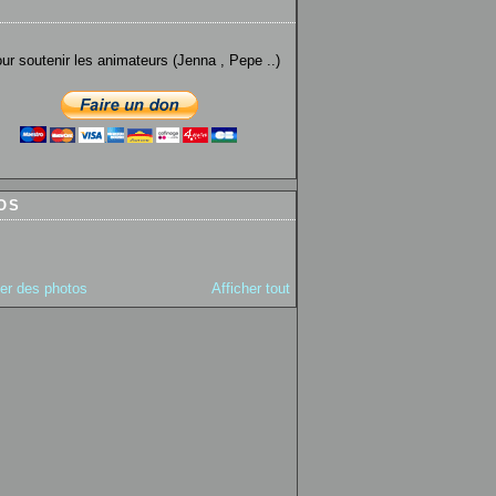
utenir les animateurs (Jenna , Pepe ..)
OS
ter des photos
Afficher tout