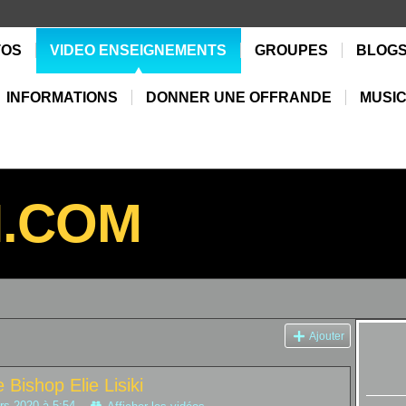
TOS
VIDEO ENSEIGNEMENTS
GROUPES
BLOG
INFORMATIONS
DONNER UNE OFFRANDE
MUSIC
N.COM
Ajouter
 Bishop Elie Lisiki
rs 2020 à 5:54