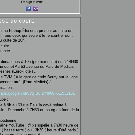
Or sign in with:
SSE DU CULTE
che Bishop Élie sera présent au culte de
! Tous ceux qui veulent le rencontrer sont
au culte de 10h
culte
France
 dimanches à 10h (premier culte) ou à 14H30
e culte) Au 63 avenue du Parc de Médicis
esnes (Euro-Hotel) ..
le TVM ( à la gare de croix Berny sur la ligne
scendre arrêt (Parc Médicis) /
isation :
/maps.google.com/?q=16.244909,-61.532131
upe :
 à 9h au 63 rue Paul la cavé pointe à
ule : Dimanche à 7H30 au bourg en face de la
uotidienne
haîne YouTube : @bishopelie à 7h30 heure de
 ( basse terre ) ou 13h30 ( heure d’été paris )
( heure d’hiver paris )/