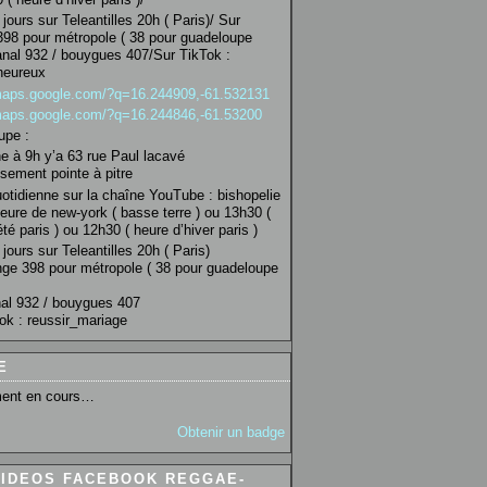
jours sur Teleantilles 20h ( Paris)/ Sur
98 pour métropole ( 38 pour guadeloupe
anal 932 / bouygues 407/Sur TikTok :
heureux
/maps.google.com/?q=16.244909,-61.532131
/maps.google.com/?q=16.244846,-61.53200
upe :
 à 9h y’a 63 rue Paul lacavé
sement pointe à pitre
uotidienne sur la chaîne YouTube : bishopelie
eure de new-york ( basse terre ) ou 13h30 (
té paris ) ou 12h30 ( heure d’hiver paris )
jours sur Teleantilles 20h ( Paris)
ge 398 pour métropole ( 38 pour guadeloupe
al 932 / bouygues 407
ok : reussir_mariage
E
ent en cours…
Obtenir un badge
VIDEOS FACEBOOK REGGAE-