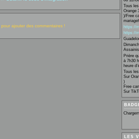
Tous les 
Orange 3
)/Free c
mariage
pour ajouter des commentaires !
https:/
https:/
Guadelo
Dimanche
Assainis
Prière q
à 7h30 h
heure d’é
Tous les 
Sur Oran
)
Free can
Sur TikT
BADG
Chargem
LES 