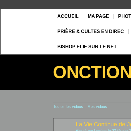
ACCUEIL
MA PAGE
PHO
PRIÈRE & CULTES EN DIREC
BISHOP ELIE SUR LE NET
ONCTIO
Toutes les vidéos
Mes vidéos
La Vie Continue de
Ajouté par
Lambot
le 27 février 