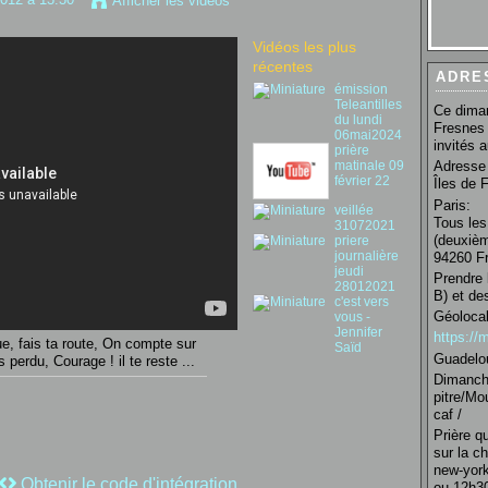
Afficher les vidéos
Vidéos les plus
récentes
ADRE
émission
Teleantilles
Ce diman
du lundi
Fresnes 
06mai2024
invités 
prière
matinale 09
Adresse 
février 22
Îles de 
Paris:
veillée
Tous les
31072021
(deuxièm
priere
journalière
94260 Fr
jeudi
Prendre 
28012021
B) et de
c'est vers
Géolocal
vous -
Jennifer
https:/
ue, fais ta route, On compte sur
Saïd
Guadelo
s perdu, Courage ! il te reste ...
Dimanche
pitre/Mo
caf /
Prière q
sur la c
new-york
Obtenir le code d'intégration
ou 12h30 