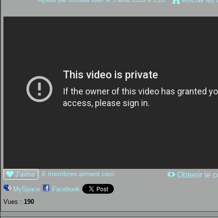
Afficher les 
6 membres aiment ceci
J'aime
Obtenir le c
MySpace
Facebook
Vues :
190