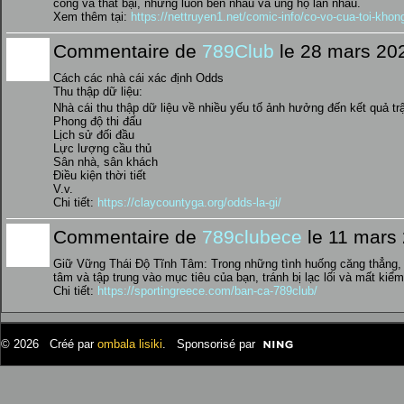
công và thất bại, nhưng luôn bên nhau và ủng hộ lẫn nhau.
Xem thêm tại:
https://nettruyen1.net/comic-info/co-vo-cua-toi-khon
Commentaire de
789Club
le 28 mars 20
Cách các nhà cái xác định Odds
Thu thập dữ liệu:
Nhà cái thu thập dữ liệu về nhiều yếu tố ảnh hưởng đến kết quả tr
Phong độ thi đấu
Lịch sử đối đầu
Lực lượng cầu thủ
Sân nhà, sân khách
Điều kiện thời tiết
V.v.
Chi tiết:
https://claycountyga.org/odds-la-gi/
Commentaire de
789clubece
le 11 mars
Giữ Vững Thái Độ Tĩnh Tâm: Trong những tình huống căng thẳng, h
tâm và tập trung vào mục tiêu của bạn, tránh bị lạc lối và mất kiểm
Chi tiết:
https://sportingreece.com/ban-ca-789club/
© 2026 Créé par
ombala lisiki
. Sponsorisé par