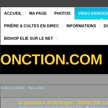
ACCUEIL
MA PAGE
PHOTOS
VIDEO ENSEIG
PRIÈRE & CULTES EN DIREC
INFORMATIONS
D
BISHOP ELIE SUR LE NET
ONCTION.COM
Toutes les vidéos
Mes vidéos
la puissance de la langue - Bishop Elie Lis
Ajouté par
ombala lisiki
le 5 août 2019 à 3:20