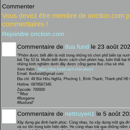
Commenter
Vous devez être membre de onction.com po
commentaires !
Rejoindre onction.com
Commentaire de
8us fund
le 23 août 202
"Phỏm được biết đến là một trong những trò chơi phổ biến tại nướ
bài Tây 52 lá. Muốn biết được cách chơi phỏm hay, luôn thất bại 
những kinh nghiệm dưới đây được cổng game 8us chia sẻ nhé.
Xem thêm :
https://8us.fund/cach-choi-phom/
Email: 8usfund@gmail.com
Địa chỉ: 49 Bùi Hữu Nghĩa, Phường 1, Bình Thạnh, Thành phố Hồ 
Hotline: 0978567345
Zipcode: 700000
""#8us
#8usgame
#8usfund"
Commentaire de
nettruyen1
le 5 août 20
Xây dựng gia đình hạnh phúc: Cùng nhau, họ xây dựng một gia đìn
và sự tôn trọng luôn hiện diện. Họ cùng nhau trải qua những niềm 