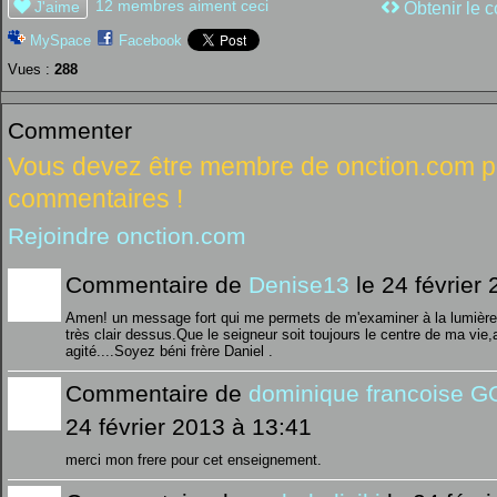
12 membres aiment ceci
J'aime
Obtenir le c
MySpace
Facebook
Vues :
288
Commenter
Vous devez être membre de onction.com po
commentaires !
Rejoindre onction.com
Commentaire de
Denise13
le 24 février
Amen! un message fort qui me permets de m'examiner à la lumière d
très clair dessus.Que le seigneur soit toujours le centre de ma vie
agité....Soyez béni frère Daniel .
Commentaire de
dominique francoise 
24 février 2013 à 13:41
merci mon frere pour cet enseignement.