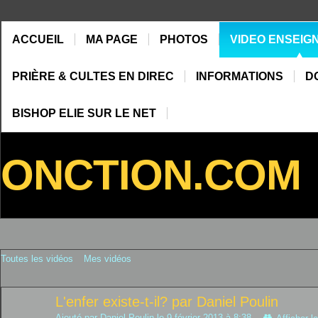
ACCUEIL
MA PAGE
PHOTOS
VIDEO ENSEIG
PRIÈRE & CULTES EN DIREC
INFORMATIONS
D
BISHOP ELIE SUR LE NET
ONCTION.COM
Toutes les vidéos
Mes vidéos
L'enfer existe-t-il? par Daniel Poulin
Ajouté par
Daniel Poulin
le 9 février 2013 à 8:38