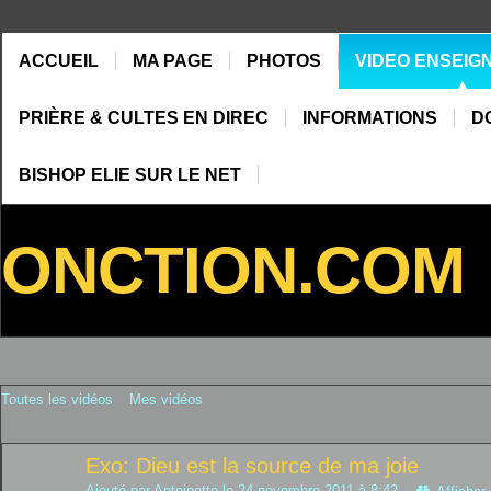
ACCUEIL
MA PAGE
PHOTOS
VIDEO ENSEIG
PRIÈRE & CULTES EN DIREC
INFORMATIONS
D
BISHOP ELIE SUR LE NET
ONCTION.COM
Toutes les vidéos
Mes vidéos
Exo: Dieu est la source de ma joie
Ajouté par Antoinette le 24 novembre 2011 à 8:42