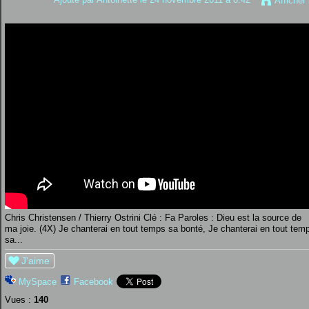
Afficher
Chris Christensen / Thierry Ostrini Clé : Fa Paroles : Dieu est la source de
ma joie. (4X) Je chanterai en tout temps sa bonté, Je chanterai en tout tem
sa...
J'aime
MySpace
Facebook
Vues :
140