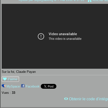
Afficher le
Sur la foi, Claude Payan
J'aime
MySpace
Facebook
Vues :
33
Obtenir le code d'intég