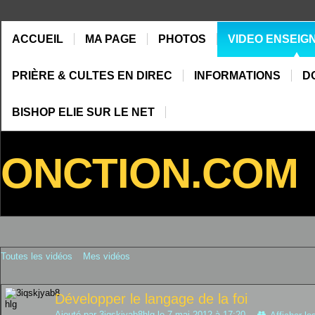
ACCUEIL
MA PAGE
PHOTOS
VIDEO ENSEIG
PRIÈRE & CULTES EN DIREC
INFORMATIONS
D
BISHOP ELIE SUR LE NET
ONCTION.COM
Toutes les vidéos
Mes vidéos
Développer le langage de la foi
Ajouté par 3iqskjyab8hlg le 7 mai 2012 à 17:20