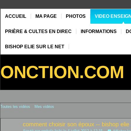
ACCUEIL
MA PAGE
PHOTOS
VIDEO ENSEIG
PRIÈRE & CULTES EN DIREC
INFORMATIONS
D
BISHOP ELIE SUR LE NET
ONCTION.COM
Toutes les vidéos
Mes vidéos
comment choisir son époux -- bishop elie
Ajouté par
ombala lisiki
le 4 juillet 2012 à 12:15