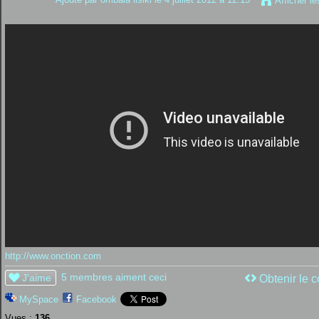
Afficher l
http://www.onction.com
5 membres aiment ceci
J'aime
Obtenir le c
MySpace
Facebook
Vues :
136