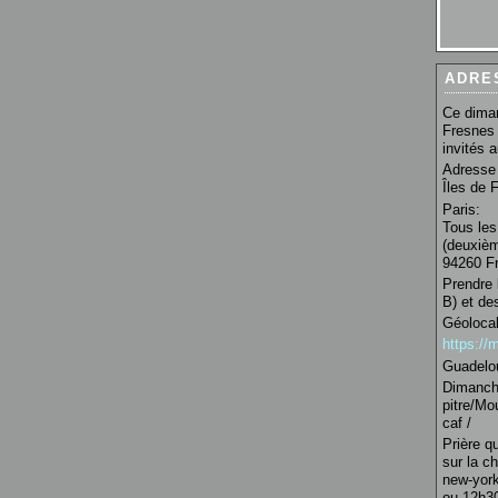
ADRE
Ce diman
Fresnes 
invités 
Adresse 
Îles de 
Paris:
Tous les
(deuxièm
94260 Fr
Prendre 
B) et de
Géolocal
https:/
Guadelo
Dimanche
pitre/Mo
caf /
Prière q
sur la c
new-york
ou 12h30 