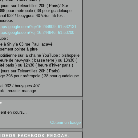
jours sur Teleantilles 20h ( Paris)/ Sur
98 pour métropole ( 38 pour guadeloupe
anal 932 / bouygues 407/Sur TikTok :
heureux
/maps.google.com/?q=16.244909,-61.532131
/maps.google.com/?q=16.244846,-61.53200
upe :
 à 9h y’a 63 rue Paul lacavé
sement pointe à pitre
uotidienne sur la chaîne YouTube : bishopelie
eure de new-york ( basse terre ) ou 13h30 (
té paris ) ou 12h30 ( heure d’hiver paris )
jours sur Teleantilles 20h ( Paris)
ge 398 pour métropole ( 38 pour guadeloupe
al 932 / bouygues 407
ok : reussir_mariage
E
ent en cours…
Obtenir un badge
VIDEOS FACEBOOK REGGAE-