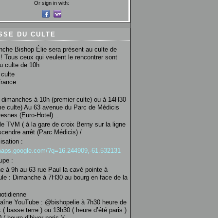
Or sign in with:
SSE DU CULTE
che Bishop Élie sera présent au culte de
! Tous ceux qui veulent le rencontrer sont
au culte de 10h
culte
France
 dimanches à 10h (premier culte) ou à 14H30
e culte) Au 63 avenue du Parc de Médicis
esnes (Euro-Hotel) ..
le TVM ( à la gare de croix Berny sur la ligne
scendre arrêt (Parc Médicis) /
isation :
/maps.google.com/?q=16.244909,-61.532131
upe :
 à 9h au 63 rue Paul la cavé pointe à
ule : Dimanche à 7H30 au bourg en face de la
uotidienne
haîne YouTube : @bishopelie à 7h30 heure de
 ( basse terre ) ou 13h30 ( heure d’été paris )
( heure d’hiver paris )/