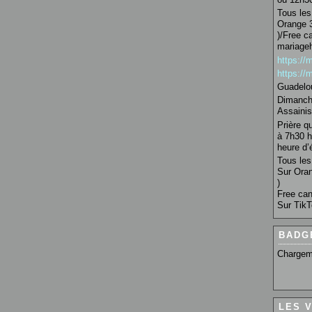
Tous les 
Orange 3
)/Free c
mariage
https:/
https:/
Guadelo
Dimanche
Assainis
Prière q
à 7h30 h
heure d’é
Tous les 
Sur Oran
)
Free can
Sur TikT
BADG
Chargem
LES 