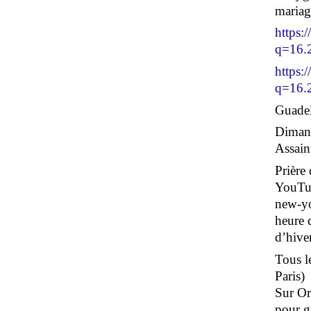
maria
https:
q=16.
https:
q=16.
Guadel
Dimanc
Assain
Prière
YouTub
new-yo
heure 
d’hiver
Tous le
Paris)
Sur Or
pour g