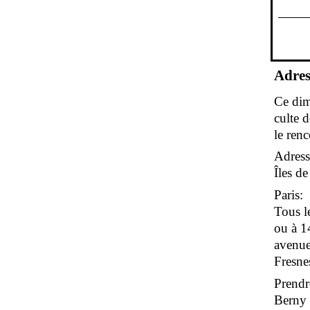
Adres
Ce dim
culte 
le renc
Adress
Îles d
Paris:
Tous l
ou à 1
avenue
Fresne
Prendr
Berny s