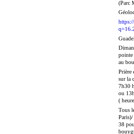
(Parc 
Géoloc
https:
q=16.
Guadel
Dimanc
pointe
au bour
Prière
sur la
7h30 h
ou 13h
( heure
Tous le
Paris)
38 pou
bouygu