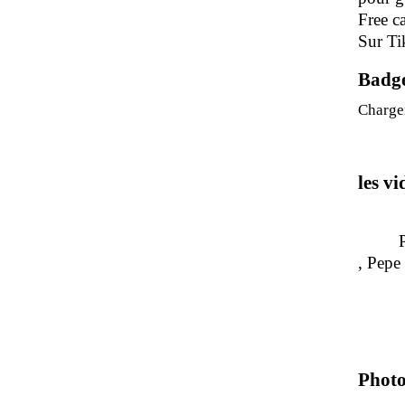
Free c
Sur Ti
Badg
Charge
les v
Pour 
, P
Photo