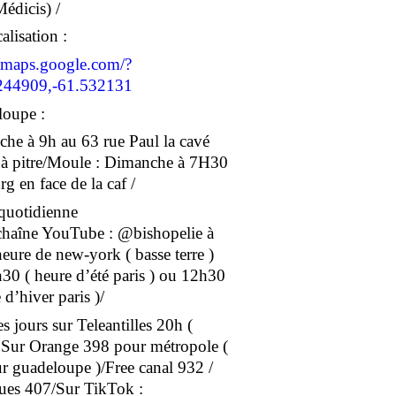
Médicis) /
alisation :
//maps.google.com/?
244909,-61.532131
oupe :
he à 9h au 63 rue Paul la cavé
 à pitre/Moule : Dimanche à 7H30
g en face de la caf /
 quotidienne
 chaîne YouTube : @bishopelie à
eure de new-york ( basse terre )
30 ( heure d’été paris ) ou 12h30
 d’hiver paris )/
s jours sur Teleantilles 20h (
/ Sur Orange 398 pour métropole (
r guadeloupe )/Free canal 932 /
es 407/Sur TikTok :