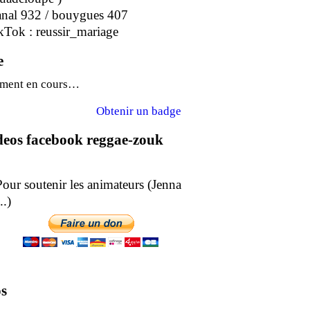
anal 932 / bouygues 407
kTok : reussir_mariage
e
ment en cours…
Obtenir un badge
ideos facebook reggae-zouk
soutenir les animateurs (Jenna
epe ..)
s