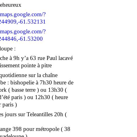
geheureux
//maps.google.com/?
244909,-61.532131
//maps.google.com/?
244846,-61.53200
oupe :
he à 9h y’a 63 rue Paul lacavé
issement pointe à pitre
 quotidienne sur la chaîne
e : bishopelie à 7h30 heure de
rk ( basse terre ) ou 13h30 (
d’été paris ) ou 12h30 ( heure
 paris )
s jours sur Teleantilles 20h (
ange 398 pour métropole ( 38
uadeloupe )