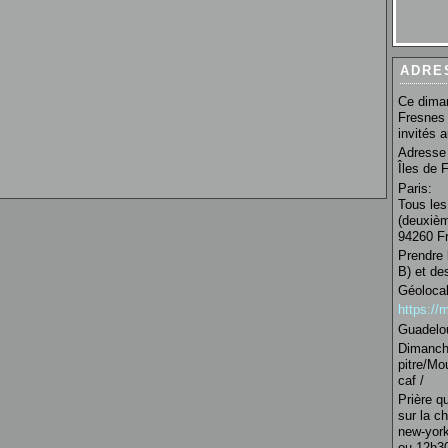
ADRE
Ce diman
Fresnes 
invités 
Adresse 
Îles de 
Paris:
Tous les
(deuxièm
94260 Fr
Prendre 
B) et de
Géolocal
https:/
Guadelo
Dimanche
pitre/Mo
caf /
Prière q
sur la c
new-york
ou 12h30 