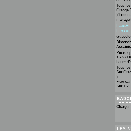
Tous les 
Orange 3
)/Free c
mariage
https:/
https:/
Guadelo
Dimanche
Assainis
Prière q
à 7h30 h
heure d’é
Tous les 
Sur Oran
)
Free can
Sur TikT
BADG
Chargem
LES 