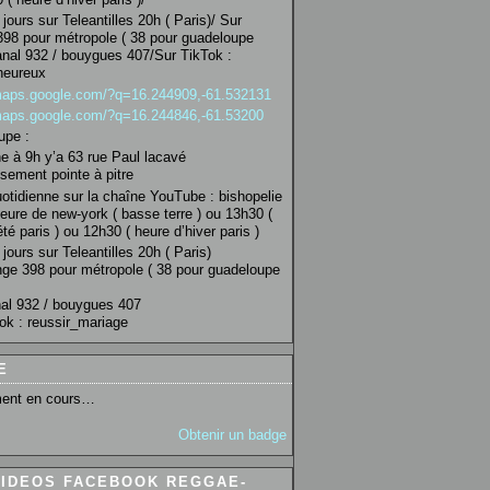
jours sur Teleantilles 20h ( Paris)/ Sur
98 pour métropole ( 38 pour guadeloupe
anal 932 / bouygues 407/Sur TikTok :
heureux
/maps.google.com/?q=16.244909,-61.532131
/maps.google.com/?q=16.244846,-61.53200
upe :
 à 9h y’a 63 rue Paul lacavé
sement pointe à pitre
uotidienne sur la chaîne YouTube : bishopelie
eure de new-york ( basse terre ) ou 13h30 (
té paris ) ou 12h30 ( heure d’hiver paris )
jours sur Teleantilles 20h ( Paris)
ge 398 pour métropole ( 38 pour guadeloupe
al 932 / bouygues 407
ok : reussir_mariage
E
ent en cours…
Obtenir un badge
VIDEOS FACEBOOK REGGAE-