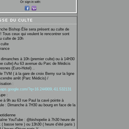
Or sign in with:
SSE DU CULTE
che Bishop Élie sera présent au culte de
! Tous ceux qui veulent le rencontrer sont
au culte de 10h
culte
France
 dimanches à 10h (premier culte) ou à 14H30
e culte) Au 63 avenue du Parc de Médicis
esnes (Euro-Hotel) ..
le TVM ( à la gare de croix Berny sur la ligne
scendre arrêt (Parc Médicis) /
isation :
/maps.google.com/?q=16.244909,-61.532131
upe :
 à 9h au 63 rue Paul la cavé pointe à
ule : Dimanche à 7H30 au bourg en face de la
uotidienne
haîne YouTube : @bishopelie à 7h30 heure de
 ( basse terre ) ou 13h30 ( heure d’été paris )
( heure d’hiver paris )/