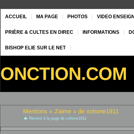
ACCUEIL
MA PAGE
PHOTOS
VIDEO ENSEIG
PRIÈRE & CULTES EN DIREC
INFORMATIONS
D
BISHOP ELIE SUR LE NET
ONCTION.COM
Mentions « J'aime » de xohone1811
Revenir à la page de xohone1811