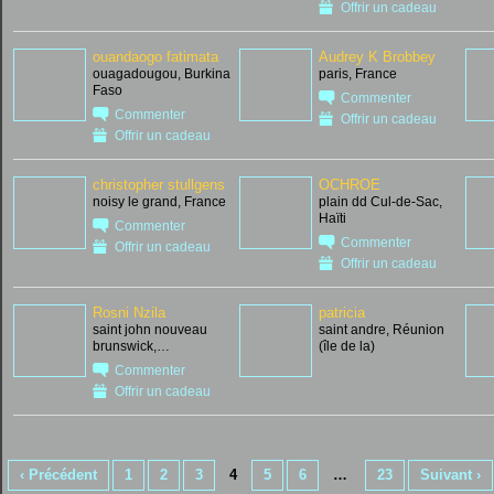
Offrir un cadeau
ouandaogo fatimata
Audrey K Brobbey
ouagadougou, Burkina
paris, France
Faso
Commenter
Commenter
Offrir un cadeau
Offrir un cadeau
christopher stullgens
OCHROE
noisy le grand, France
plain dd Cul-de-Sac,
Haïti
Commenter
Commenter
Offrir un cadeau
Offrir un cadeau
Rosni Nzila
patricia
saint john nouveau
saint andre, Réunion
brunswick,…
(île de la)
Commenter
Offrir un cadeau
‹ Précédent
1
2
3
4
5
6
…
23
Suivant ›