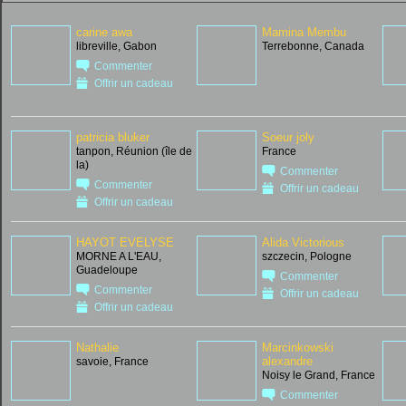
carine awa
Mamina Membu
libreville, Gabon
Terrebonne, Canada
Commenter
Offrir un cadeau
patricia bluker
Soeur joly
tanpon, Réunion (île de
France
la)
Commenter
Commenter
Offrir un cadeau
Offrir un cadeau
HAYOT EVELYSE
Alida Victorious
MORNE A L'EAU,
szczecin, Pologne
Guadeloupe
Commenter
Commenter
Offrir un cadeau
Offrir un cadeau
Nathalie
Marcinkowski
alexandre
savoie, France
Noisy le Grand, France
Commenter