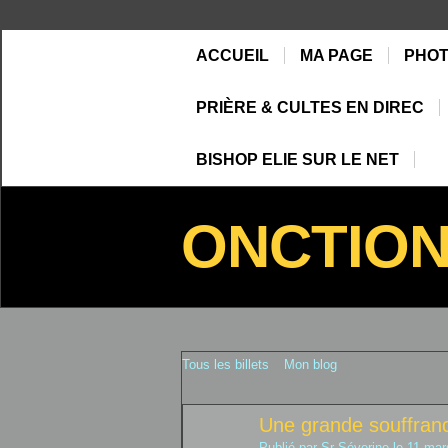
ACCUEIL
MA PAGE
PHO
PRIÈRE & CULTES EN DIREC
BISHOP ELIE SUR LE NET
ONCTIO
Tous les billets
Mon blog
Une grande souffran
Publié par
Sr Séverine
le 11 mar