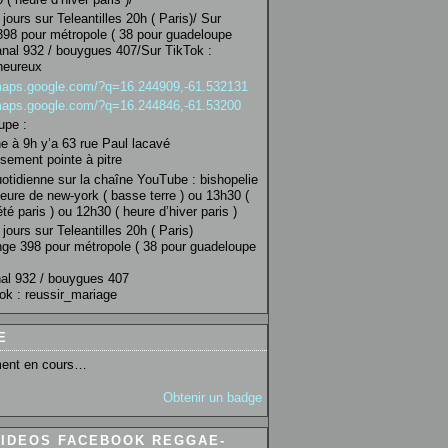
jours sur Teleantilles 20h ( Paris)/ Sur
98 pour métropole ( 38 pour guadeloupe
anal 932 / bouygues 407/Sur TikTok :
heureux
/maps.google.com/?q=16.244909,-61.532131
/maps.google.com/?q=16.244846,-61.53200
upe :
 à 9h y’a 63 rue Paul lacavé
sement pointe à pitre
uotidienne sur la chaîne YouTube : bishopelie
eure de new-york ( basse terre ) ou 13h30 (
té paris ) ou 12h30 ( heure d’hiver paris )
jours sur Teleantilles 20h ( Paris)
ge 398 pour métropole ( 38 pour guadeloupe
al 932 / bouygues 407
ok : reussir_mariage
E
ent en cours…
Obtenir un badge
VIDEOS FACEBOOK REGGAE-