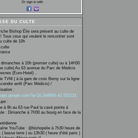
Or sign in with:
SSE DU CULTE
che Bishop Élie sera présent au culte de
! Tous ceux qui veulent le rencontrer sont
au culte de 10h
culte
France
 dimanches à 10h (premier culte) ou à 14H30
e culte) Au 63 avenue du Parc de Médicis
esnes (Euro-Hotel) ..
le TVM ( à la gare de croix Berny sur la ligne
scendre arrêt (Parc Médicis) /
isation :
/maps.google.com/?q=16.244909,-61.532131
upe :
 à 9h au 63 rue Paul la cavé pointe à
ule : Dimanche à 7H30 au bourg en face de la
uotidienne
haîne YouTube : @bishopelie à 7h30 heure de
 ( basse terre ) ou 13h30 ( heure d’été paris )
( heure d’hiver paris )/