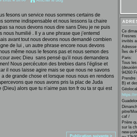
Afficher le blog
us fesons un service nous sommes certains de
s somme indispensable et nous lessons la chaire
ADRE
 pas sa nous devons nous dire sans Dieu je ne puis
Ce diman
ons nous humilié . Il y a une phrase que j'entemd
Fresnes 
 mais avant tout nous devons nous demandé combien
invités 
igne de lui , un autre phrase encore nous devons
Adresse 
nous même nous le fesons pas et nous semon des
Îles de 
arcour avec Dieu sans pensé qu'il nous demandera
Paris:
Tous les
n! Nous percécuton des brebies dans l'église et
(deuxièm
ar il nous laisse agire mais se que nous ne savons
94260 Fr
e a de grande chose et lorsque nous nous en rendons
Prendre 
 apercevons que nous avons pris la plac de Juda
B) et de
(Dieu) alors que tu n'aime pas ton fr ou ta sr qui est
Géolocal
https:/
Guadelo
Dimanche
pitre/Mo
caf /
Prière q
sur la c
new-york
Publication suivante >
ou 12h30 