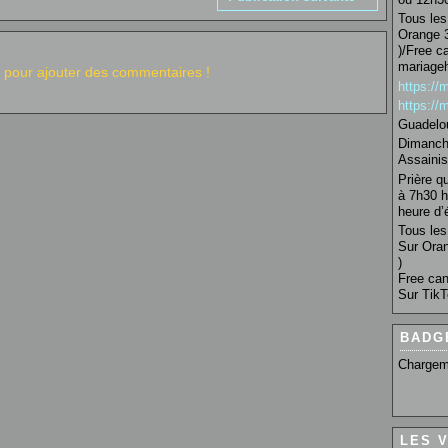
Tous les 
Orange 3
)/Free c
mariage
pour ajouter des commentaires !
https:/
https:/
Guadelo
Dimanche
Assainis
Prière q
à 7h30 h
heure d’é
Tous les 
Sur Oran
)
Free can
Sur TikT
BADG
Chargem
LES 