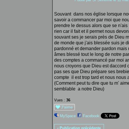
Souvant dans nos église lorsque no
savoir a commancer par moi que nou
prendre le dessus alors que se n'ais
rien car il fait et il permet nous dev
souvant ses je serais près de Dieu
de monde que j'ais blessée suis je d
pardonné et demander pardon mais 
âmes blessé tout le long de notre p
des comptes a commancé par moi ame
nous croyons que Dieu est daccord c
pas ses que Dieu prépare ses brebi
compte il est trop tard et nous nous
(Comment peut tu dire que tu m' aime 
semblable a notre Dieu)
Vues :
36
J'aime
MySpace
Facebook
‹ Publication précédente