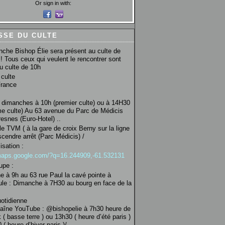
Or sign in with:
SSE DU CULTE
che Bishop Élie sera présent au culte de
! Tous ceux qui veulent le rencontrer sont
au culte de 10h
culte
France
 dimanches à 10h (premier culte) ou à 14H30
e culte) Au 63 avenue du Parc de Médicis
esnes (Euro-Hotel) ..
le TVM ( à la gare de croix Berny sur la ligne
scendre arrêt (Parc Médicis) /
isation :
/maps.google.com/?q=16.244909,-61.532131
upe :
 à 9h au 63 rue Paul la cavé pointe à
ule : Dimanche à 7H30 au bourg en face de la
uotidienne
haîne YouTube : @bishopelie à 7h30 heure de
 ( basse terre ) ou 13h30 ( heure d’été paris )
( heure d’hiver paris )/