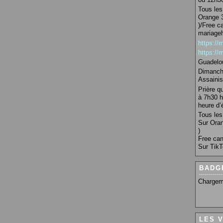
Tous les 
Orange 3
)/Free c
mariage
https:/
https:/
Guadelo
Dimanche
Assainis
Prière q
à 7h30 h
heure d’é
Tous les 
Sur Oran
)
Free can
Sur TikT
BADG
Chargem
LES 