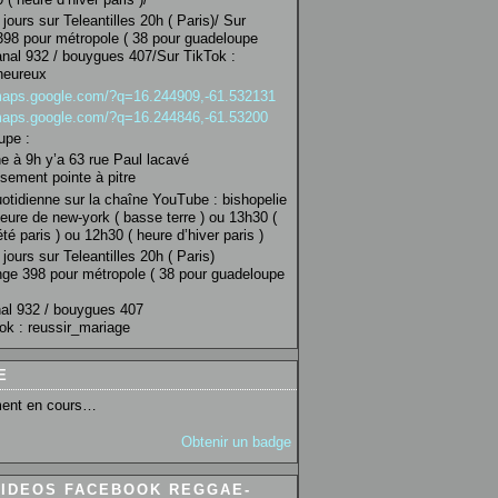
jours sur Teleantilles 20h ( Paris)/ Sur
98 pour métropole ( 38 pour guadeloupe
anal 932 / bouygues 407/Sur TikTok :
heureux
/maps.google.com/?q=16.244909,-61.532131
/maps.google.com/?q=16.244846,-61.53200
upe :
 à 9h y’a 63 rue Paul lacavé
sement pointe à pitre
uotidienne sur la chaîne YouTube : bishopelie
eure de new-york ( basse terre ) ou 13h30 (
té paris ) ou 12h30 ( heure d’hiver paris )
jours sur Teleantilles 20h ( Paris)
ge 398 pour métropole ( 38 pour guadeloupe
al 932 / bouygues 407
ok : reussir_mariage
E
ent en cours…
Obtenir un badge
VIDEOS FACEBOOK REGGAE-