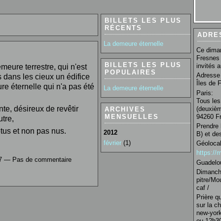
BILLETS LES PLUS
RÉCENTS
ADRE
La demeure éternelle
Ce diman
Fresnes 
BILLETS LES PLUS
invités 
meure terrestre, qui n'est
POPULAIRES
Adresse 
s dans les cieux un édifice
Îles de 
re éternelle qui n'a pas été
La demeure éternelle
Paris:
Tous les
te, désireux de revêtir
(deuxièm
ARCHIVES
94260 Fr
MENSUELLES
utre,
Prendre 
tus et non pas nus.
2012
B) et de
février
(1)
Géolocal
https:/
:57 — Pas de commentaire
Guadelo
Dimanche
pitre/Mo
caf /
Prière q
sur la c
new-york
ou 12h30 