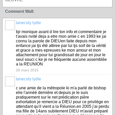
Comment Wall:
tanecoly lydie
bjr monique avant d lire ton info et commentaire je
t'avais nvité deja a etre mon amie c en 1993 ke jai
connu la parole de DIEUen faite depuis mon
enfance jai tjs été attiree par lui tjs soif de la vérité
et grace a mes epreuves ke mon amour et mon
attachement pour lui grandissait de jour en jour le
seul souci c ke je ne fréquente aucune assemblée
a la REUNION
26 mars 2015
tanecoly lydie
c une amie de la métropole ki m'a parlé de bishop
elie l'annéé dernière et depuis je le suis
pratiquement sur le net prédication pière
exhortation je remercie a DIEU pour ce privilège en
attendant qu'il vient a la Réunion.en 2005 j'ai perdu
ma fille de 14ans subitement DIEU m'avait préparé