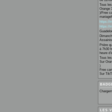
Tous les 
Orange 3
)/Free c
mariage
https:/
https:/
Guadelo
Dimanche
Assainis
Prière q
à 7h30 h
heure d’é
Tous les 
Sur Oran
)
Free can
Sur TikT
BADG
Chargem
LES 