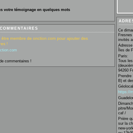
s votre témoignage en quelques mots
ADRE
 COMMENTAIRES
Ce diman
Fresnes 
 être membre de onction.com pour ajouter des
invités 
es !
Adresse 
nction.com
Îles de 
Paris:
Tous les
de commentaires !
(deuxièm
94260 Fr
Prendre 
B) et de
Géolocal
https:/
Guadelo
Dimanche
pitre/Mo
caf /
Prière q
sur la c
new-york
ou 12h30 