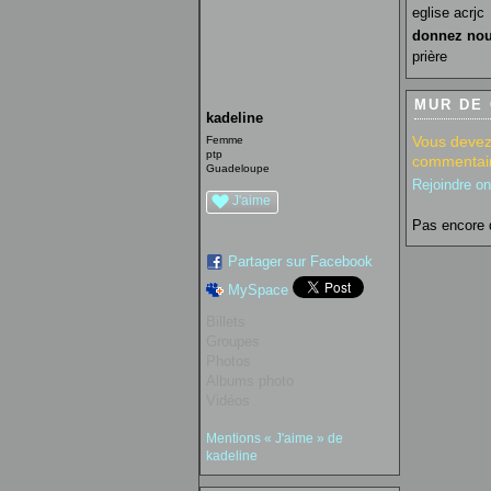
eglise acrjc
donnez nou
prière
MUR DE
kadeline
Vous devez
Femme
ptp
commentair
Guadeloupe
Rejoindre o
J'aime
Pas encore 
Partager sur Facebook
MySpace
Billets
Groupes
Photos
Albums photo
Vidéos
Mentions « J'aime » de
kadeline