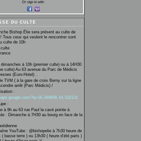
Or sign in with:
SSE DU CULTE
che Bishop Élie sera présent au culte de
! Tous ceux qui veulent le rencontrer sont
au culte de 10h
culte
France
 dimanches à 10h (premier culte) ou à 14H30
e culte) Au 63 avenue du Parc de Médicis
esnes (Euro-Hotel) ..
le TVM ( à la gare de croix Berny sur la ligne
scendre arrêt (Parc Médicis) /
isation :
/maps.google.com/?q=16.244909,-61.532131
upe :
 à 9h au 63 rue Paul la cavé pointe à
ule : Dimanche à 7H30 au bourg en face de la
uotidienne
haîne YouTube : @bishopelie à 7h30 heure de
 ( basse terre ) ou 13h30 ( heure d’été paris )
( heure d’hiver paris )/