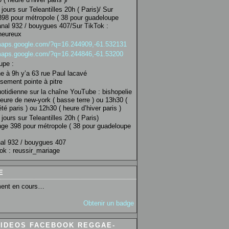
jours sur Teleantilles 20h ( Paris)/ Sur
98 pour métropole ( 38 pour guadeloupe
anal 932 / bouygues 407/Sur TikTok :
heureux
/maps.google.com/?q=16.244909,-61.532131
/maps.google.com/?q=16.244846,-61.53200
upe :
 à 9h y’a 63 rue Paul lacavé
sement pointe à pitre
uotidienne sur la chaîne YouTube : bishopelie
eure de new-york ( basse terre ) ou 13h30 (
té paris ) ou 12h30 ( heure d’hiver paris )
jours sur Teleantilles 20h ( Paris)
ge 398 pour métropole ( 38 pour guadeloupe
al 932 / bouygues 407
ok : reussir_mariage
E
ent en cours…
Obtenir un badge
VIDEOS FACEBOOK REGGAE-