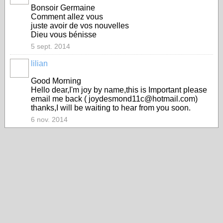
Bonsoir Germaine
Comment allez vous
juste avoir de vos nouvelles
Dieu vous bénisse
5 sept. 2014
lilian
Good Morning
Hello dear,I'm joy by name,this is Important please
email me back ( joydesmond11c@hotmail.com)
thanks,I will be waiting to hear from you soon.
6 nov. 2014