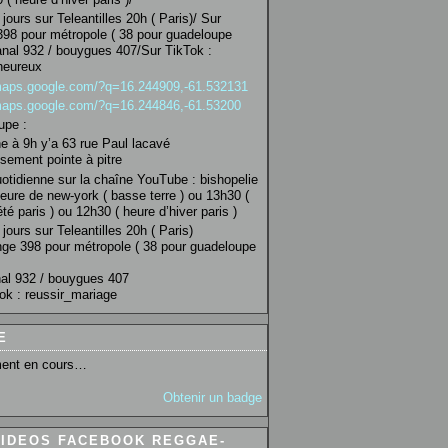
jours sur Teleantilles 20h ( Paris)/ Sur
98 pour métropole ( 38 pour guadeloupe
anal 932 / bouygues 407/Sur TikTok :
heureux
/maps.google.com/?q=16.244909,-61.532131
/maps.google.com/?q=16.244846,-61.53200
upe :
 à 9h y’a 63 rue Paul lacavé
sement pointe à pitre
uotidienne sur la chaîne YouTube : bishopelie
eure de new-york ( basse terre ) ou 13h30 (
té paris ) ou 12h30 ( heure d’hiver paris )
jours sur Teleantilles 20h ( Paris)
ge 398 pour métropole ( 38 pour guadeloupe
al 932 / bouygues 407
ok : reussir_mariage
E
ent en cours…
Obtenir un badge
VIDEOS FACEBOOK REGGAE-