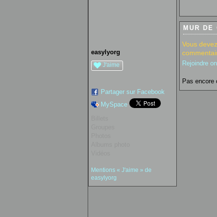
MUR DE
Vous devez
easylyorg
commentair
Rejoindre o
J'aime
Pas encore 
Partager sur Facebook
MySpace
Billets
Groupes
Photos
Albums photo
Vidéos
Mentions « J'aime » de
easylyorg