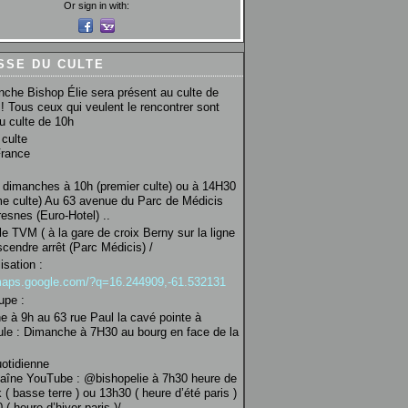
Or sign in with:
SSE DU CULTE
che Bishop Élie sera présent au culte de
! Tous ceux qui veulent le rencontrer sont
au culte de 10h
culte
France
 dimanches à 10h (premier culte) ou à 14H30
e culte) Au 63 avenue du Parc de Médicis
esnes (Euro-Hotel) ..
le TVM ( à la gare de croix Berny sur la ligne
scendre arrêt (Parc Médicis) /
isation :
/maps.google.com/?q=16.244909,-61.532131
upe :
 à 9h au 63 rue Paul la cavé pointe à
ule : Dimanche à 7H30 au bourg en face de la
uotidienne
haîne YouTube : @bishopelie à 7h30 heure de
 ( basse terre ) ou 13h30 ( heure d’été paris )
( heure d’hiver paris )/