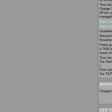
Tous les 
Orange 3
)/Free c
mariage
https:/
https:/
Guadelo
Dimanche
Assainis
Prière q
à 7h30 h
heure d’é
Tous les 
Sur Oran
)
Free can
Sur TikT
BADG
Chargem
LES 