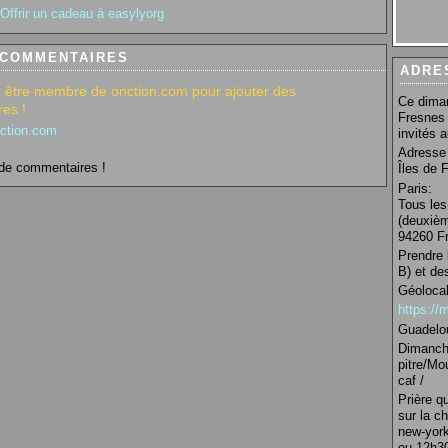
Offrir un cadeau à easylyorg
 COMMENTAIRES
ADRE
 être membre de onction.com pour ajouter des
Ce diman
es !
Fresnes 
nction.com
invités 
Adresse 
de commentaires !
Îles de 
Paris:
Tous les
(deuxièm
94260 Fr
Prendre 
B) et de
Géolocal
https:/
Guadelo
Dimanche
pitre/Mo
caf /
Prière q
sur la c
new-york
ou 12h30 