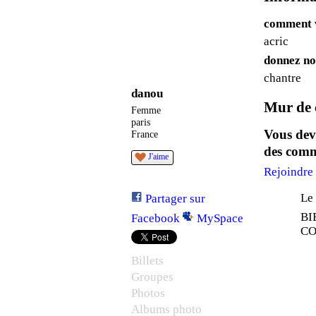
comment v
acric
donnez no
chantre
danou
Mur de 
Femme
paris
Vous dev
France
des comm
J'aime
Rejoindre
Le 
Partager sur
BI
Facebook
MySpace
CO
Billets
Groupes
Photos
Albums photo