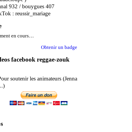
anal 932 / bouygues 407
kTok : reussir_mariage
e
ment en cours…
Obtenir un badge
ideos facebook reggae-zouk
soutenir les animateurs (Jenna
epe ..)
s