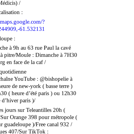
Médicis) /
alisation :
//maps.google.com/?
244909,-61.532131
oupe :
he à 9h au 63 rue Paul la cavé
 à pitre/Moule : Dimanche à 7H30
g en face de la caf /
 quotidienne
 chaîne YouTube : @bishopelie à
eure de new-york ( basse terre )
30 ( heure d’été paris ) ou 12h30
 d’hiver paris )/
s jours sur Teleantilles 20h (
/ Sur Orange 398 pour métropole (
r guadeloupe )/Free canal 932 /
es 407/Sur TikTok :