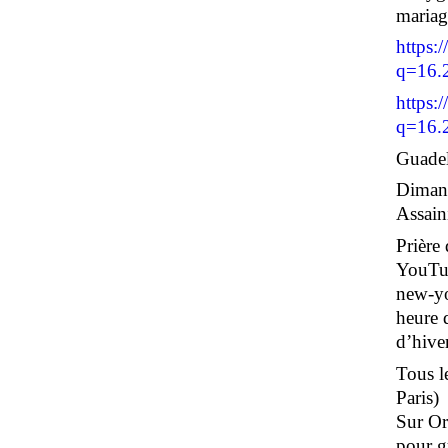
maria
https:
q=16.
https:
q=16.
Guadel
Dimanc
Assain
Prière
YouTub
new-yo
heure 
d’hiver
Tous le
Paris)
Sur Or
pour g