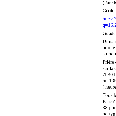
(Parc 
Géoloc
https:
q=16.
Guadel
Dimanc
pointe
au bour
Prière
sur la
7h30 h
ou 13h
( heure
Tous le
Paris)
38 pou
bouygu