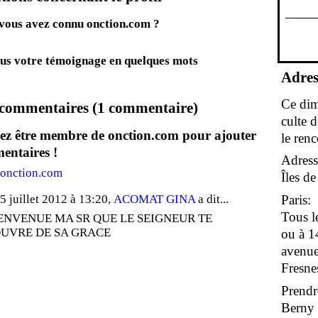
ous avez connu onction.com ?
us votre témoignage en quelques mots
Adres
Ce dim
commentaires (1 commentaire)
culte 
ez être membre de onction.com pour ajouter
le renc
entaires !
Adress
 onction.com
Îles d
5 juillet 2012 à 13:20,
ACOMAT GINA
a dit...
Paris:
Tous l
ENVENUE MA SR QUE LE SEIGNEUR TE
UVRE DE SA GRACE
ou à 1
avenue
Fresne
Prendr
Berny s