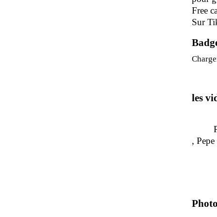
Free c
Sur Ti
Badg
Charge
les v
Pour 
, P
Photo