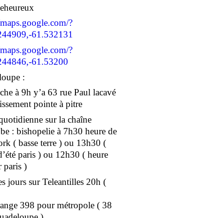
geheureux
//maps.google.com/?
244909,-61.532131
//maps.google.com/?
244846,-61.53200
oupe :
he à 9h y’a 63 rue Paul lacavé
issement pointe à pitre
 quotidienne sur la chaîne
e : bishopelie à 7h30 heure de
rk ( basse terre ) ou 13h30 (
d’été paris ) ou 12h30 ( heure
 paris )
s jours sur Teleantilles 20h (
ange 398 pour métropole ( 38
uadeloupe )