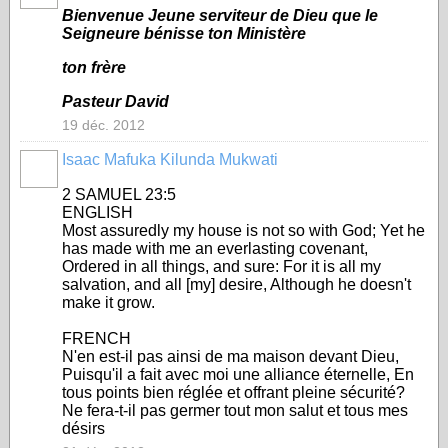
Bienvenue Jeune serviteur de Dieu que le
Seigneure bénisse ton Ministère
ton frère
Pasteur David
19 déc. 2012
Isaac Mafuka Kilunda Mukwati
‎2 SAMUEL 23:5
ENGLISH
Most assuredly my house is not so with God; Yet he
has made with me an everlasting covenant,
Ordered in all things, and sure: For it is all my
salvation, and all [my] desire, Although he doesn't
make it grow.
FRENCH
N'en est-il pas ainsi de ma maison devant Dieu,
Puisqu'il a fait avec moi une alliance éternelle, En
tous points bien réglée et offrant pleine sécurité?
Ne fera-t-il pas germer tout mon salut et tous mes
désirs