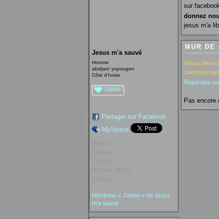
sur faceboo
donnez nou
jesus m'a lib
MUR DE
Jesus m'a sauvé
Vous devez
Homme
abidjan/ yopougon
commentair
Côte d'Ivoire
Rejoindre o
J'aime
Pas encore 
Partager sur Facebook
MySpace
Billets
Groupes
Photos
Albums photo
Vidéos
Mentions « J'aime » de Jesus
m'a sauvé