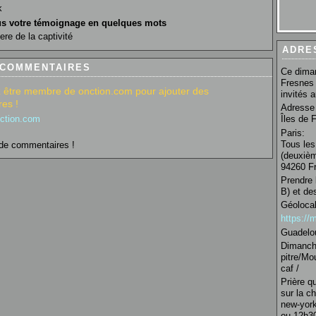
k
s votre témoignage en quelques mots
ere de la captivité
ADRE
 COMMENTAIRES
Ce diman
Fresnes 
 être membre de onction.com pour ajouter des
invités 
es !
Adresse 
nction.com
Îles de 
Paris:
Tous les
de commentaires !
(deuxièm
94260 Fr
Prendre 
B) et de
Géolocal
https:/
Guadelo
Dimanche
pitre/Mo
caf /
Prière q
sur la c
new-york
ou 12h30 