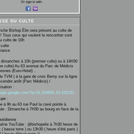
Or sign in with:
SSE DU CULTE
che Bishop Élie sera présent au culte de
! Tous ceux qui veulent le rencontrer sont
au culte de 10h
culte
France
 dimanches à 10h (premier culte) ou à 14H30
e culte) Au 63 avenue du Parc de Médicis
esnes (Euro-Hotel) ..
le TVM ( à la gare de croix Berny sur la ligne
scendre arrêt (Parc Médicis) /
isation :
/maps.google.com/?q=16.244909,-61.532131
upe :
 à 9h au 63 rue Paul la cavé pointe à
ule : Dimanche à 7H30 au bourg en face de la
uotidienne
haîne YouTube : @bishopelie à 7h30 heure de
 ( basse terre ) ou 13h30 ( heure d’été paris )
( heure d’hiver paris )/