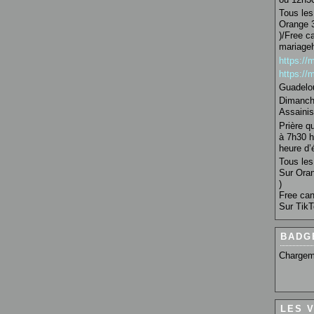
Tous les 
Orange 3
)/Free c
mariage
https:/
https:/
Guadelo
Dimanche
Assainis
Prière q
à 7h30 h
heure d’é
Tous les 
Sur Oran
)
Free can
Sur TikT
BADG
Chargem
LES 