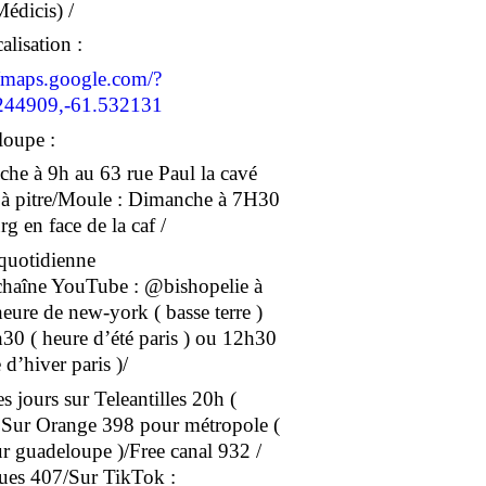
Médicis) /
alisation :
//maps.google.com/?
244909,-61.532131
oupe :
he à 9h au 63 rue Paul la cavé
 à pitre/Moule : Dimanche à 7H30
g en face de la caf /
 quotidienne
 chaîne YouTube : @bishopelie à
eure de new-york ( basse terre )
30 ( heure d’été paris ) ou 12h30
 d’hiver paris )/
s jours sur Teleantilles 20h (
/ Sur Orange 398 pour métropole (
r guadeloupe )/Free canal 932 /
es 407/Sur TikTok :