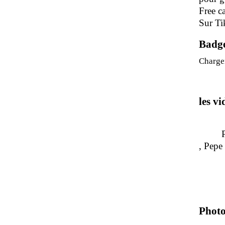
Free c
Sur Ti
Badg
Charge
les v
Pour 
, P
Photo