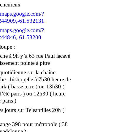
geheureux
//maps.google.com/?
244909,-61.532131
//maps.google.com/?
244846,-61.53200
oupe :
he à 9h y’a 63 rue Paul lacavé
issement pointe à pitre
 quotidienne sur la chaîne
e : bishopelie à 7h30 heure de
rk ( basse terre ) ou 13h30 (
d’été paris ) ou 12h30 ( heure
 paris )
s jours sur Teleantilles 20h (
ange 398 pour métropole ( 38
uadeloupe )