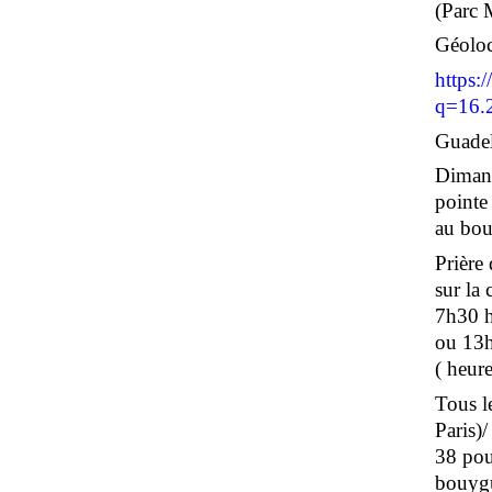
(Parc 
Géoloc
https:
q=16.
Guadel
Dimanc
pointe
au bour
Prière
sur la
7h30 h
ou 13h
( heure
Tous le
Paris)
38 pou
bouygu