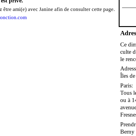
 est privé.
 être ami(e) avec Janine afin de consulter cette page.
 onction.com
Adres
Ce dim
culte 
le renc
Adress
Îles d
Paris:
Tous l
ou à 1
avenue
Fresne
Prendr
Berny s