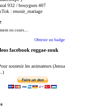
anal 932 / bouygues 407
kTok : reussir_mariage
e
ment en cours…
Obtenir un badge
ideos facebook reggae-zouk
soutenir les animateurs (Jenna
epe ..)
s