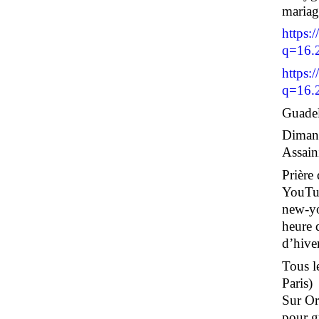
maria
https:
q=16.
https:
q=16.
Guadel
Dimanc
Assain
Prière
YouTub
new-yo
heure 
d’hiver
Tous le
Paris)
Sur Or
pour g