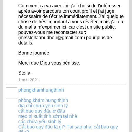
Comment ça va avec toi, j'ai choisi de t'intéresser
après avoir parcouru ton court profil et j'ai jugé
nécessaire de t'écrire immédiatement. J'ai quelque
chose de très important à vous révéler, mais j'ai eu
du mal à m'exprimer ici, car c'est un site public,
pouvez-vous me recontacter sur:
(mrsstellaabudheir@gmail.com) pour plus de
détails.
Bonne journée
Merci que Dieu vous bénisse.
Stella.
1 mai 2021
phongkhamhungthinh
phòng khám hưng thịnh
địa chỉ chữa yếu sinh lý
cắt bao quy đầu ở đâu
mẹo trị xuất tinh sớm tại nhà
các chữa yếu sinh lý
Cắt bao quy đầu là gì? Tại sao phải cắt bao quy