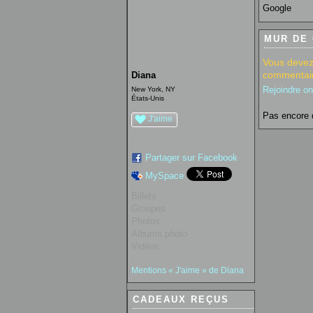
Google
MUR DE
Vous devez
commentair
Diana
Rejoindre o
New York, NY
États-Unis
Pas encore 
J'aime
Partager sur Facebook
MySpace
Billets
Groupes
Photos
Albums photo
Vidéos
Mentions « J'aime » de Diana
CADEAUX REÇUS