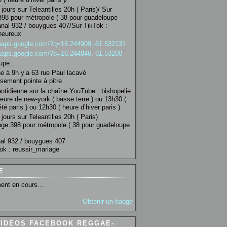
jours sur Teleantilles 20h ( Paris)/ Sur
98 pour métropole ( 38 pour guadeloupe
anal 932 / bouygues 407/Sur TikTok :
heureux
/maps.google.com/?q=16.244909,-61.532131
/maps.google.com/?q=16.244846,-61.53200
upe :
 à 9h y’a 63 rue Paul lacavé
sement pointe à pitre
uotidienne sur la chaîne YouTube : bishopelie
eure de new-york ( basse terre ) ou 13h30 (
té paris ) ou 12h30 ( heure d’hiver paris )
jours sur Teleantilles 20h ( Paris)
ge 398 pour métropole ( 38 pour guadeloupe
al 932 / bouygues 407
ok : reussir_mariage
E
ent en cours…
Obtenir un badge
VIDEOS FACEBOOK REGGAE-