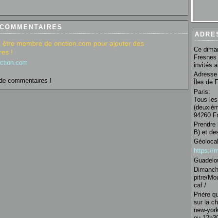
 COMMENTAIRES
ADRE
 être membre de onction.com pour ajouter des
Ce diman
es !
Fresnes 
nction.com
invités 
Adresse 
de commentaires !
Îles de 
Paris:
Tous les
(deuxièm
94260 Fr
Prendre 
B) et de
Géolocal
https:/
Guadelo
Dimanche
pitre/Mo
caf /
Prière q
sur la c
new-york
ou 12h30 