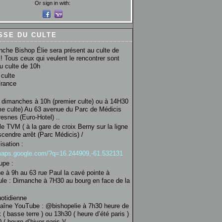
Or sign in with:
SSE DU CULTE
che Bishop Élie sera présent au culte de
! Tous ceux qui veulent le rencontrer sont
au culte de 10h
culte
France
 dimanches à 10h (premier culte) ou à 14H30
e culte) Au 63 avenue du Parc de Médicis
esnes (Euro-Hotel) ..
le TVM ( à la gare de croix Berny sur la ligne
scendre arrêt (Parc Médicis) /
isation :
/maps.google.com/?q=16.244909,-61.532131
upe :
 à 9h au 63 rue Paul la cavé pointe à
ule : Dimanche à 7H30 au bourg en face de la
uotidienne
haîne YouTube : @bishopelie à 7h30 heure de
 ( basse terre ) ou 13h30 ( heure d’été paris )
( heure d’hiver paris )/