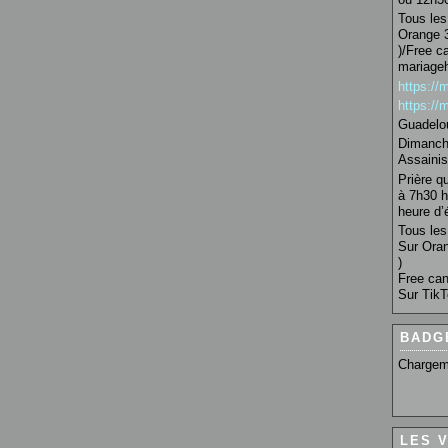
Tous les 
Orange 3
)/Free c
mariage
https:/
https:/
Guadelo
Dimanche
Assainis
Prière q
à 7h30 h
heure d’é
Tous les 
Sur Oran
)
Free can
Sur TikT
BADG
Chargem
LES 