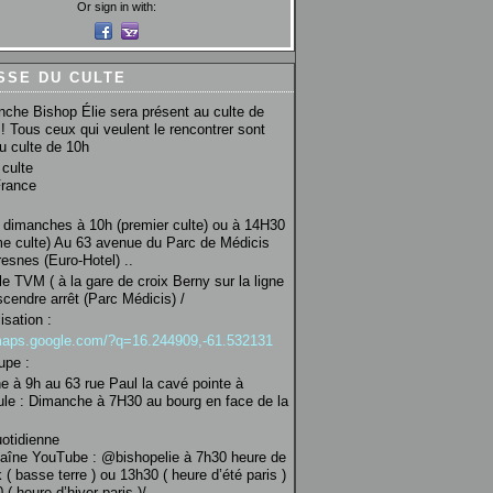
Or sign in with:
SSE DU CULTE
che Bishop Élie sera présent au culte de
! Tous ceux qui veulent le rencontrer sont
au culte de 10h
culte
France
 dimanches à 10h (premier culte) ou à 14H30
e culte) Au 63 avenue du Parc de Médicis
esnes (Euro-Hotel) ..
le TVM ( à la gare de croix Berny sur la ligne
scendre arrêt (Parc Médicis) /
isation :
/maps.google.com/?q=16.244909,-61.532131
upe :
 à 9h au 63 rue Paul la cavé pointe à
ule : Dimanche à 7H30 au bourg en face de la
uotidienne
haîne YouTube : @bishopelie à 7h30 heure de
 ( basse terre ) ou 13h30 ( heure d’été paris )
( heure d’hiver paris )/