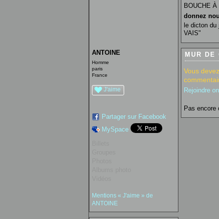
BOUCHE À 
donnez nou
le dicton 
VAIS"
ANTOINE
MUR DE
Homme
paris
Vous devez
France
commentair
J'aime
Rejoindre o
Pas encore 
Partager sur Facebook
MySpace
Billets
Groupes
Photos
Albums photo
Vidéos
Mentions « J'aime » de
ANTOINE