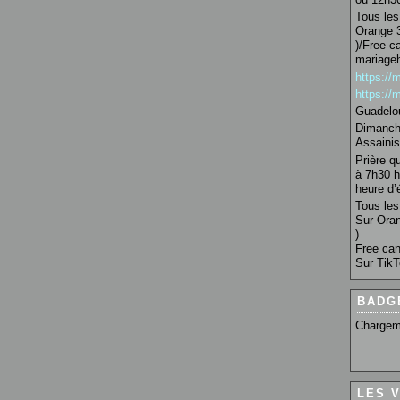
Tous les 
Orange 3
)/Free c
mariage
https:/
https:/
Guadelo
Dimanche
Assainis
Prière q
à 7h30 h
heure d’é
Tous les 
Sur Oran
)
Free can
Sur TikT
BADG
Chargem
LES 