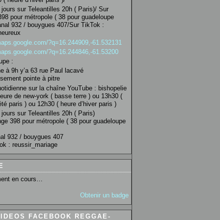
jours sur Teleantilles 20h ( Paris)/ Sur
98 pour métropole ( 38 pour guadeloupe
anal 932 / bouygues 407/Sur TikTok :
heureux
/maps.google.com/?q=16.244909,-61.532131
/maps.google.com/?q=16.244846,-61.53200
upe :
 à 9h y’a 63 rue Paul lacavé
sement pointe à pitre
uotidienne sur la chaîne YouTube : bishopelie
eure de new-york ( basse terre ) ou 13h30 (
té paris ) ou 12h30 ( heure d’hiver paris )
jours sur Teleantilles 20h ( Paris)
ge 398 pour métropole ( 38 pour guadeloupe
al 932 / bouygues 407
ok : reussir_mariage
E
ent en cours…
Obtenir un badge
VIDEOS FACEBOOK REGGAE-