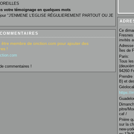
OREILLES
s votre témoignage en quelques mots
du jour "J'ENMENE L'EGLISE RÉGULIEREMENT PARTOUT OU JE
ADRE
Ce diman
 COMMENTAIRES
Fresnes 
invités 
 être membre de onction.com pour ajouter des
Adresse 
es !
Îles de 
nction.com
Paris:
Tous les
(deuxièm
de commentaires !
94260 Fr
Prendre 
B) et de
Géolocal
https:/
Guadelo
Dimanche
pitre/Mo
caf /
Prière q
sur la c
new-york
ou 12h30 