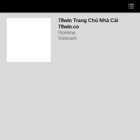
78win Trang Chủ Nhà Cái
78win.co
Homme
Vietnam