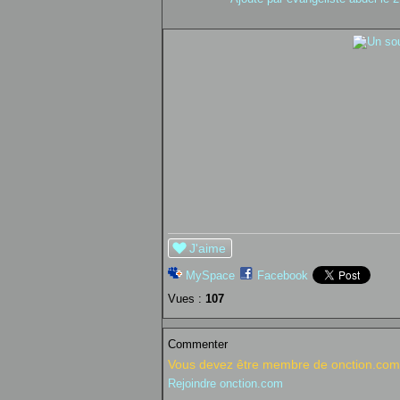
J'aime
MySpace
Facebook
Vues :
107
Commenter
Vous devez être membre de onction.com 
Rejoindre onction.com