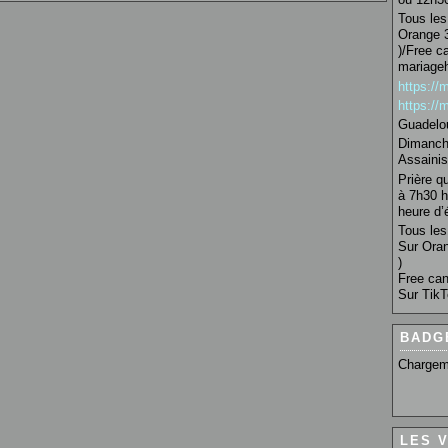
Tous les 
Orange 3
)/Free c
mariage
https:/
https:/
Guadelo
Dimanche
Assainis
Prière q
à 7h30 h
heure d’é
Tous les 
Sur Oran
)
Free can
Sur TikT
BADG
Chargem
LES 