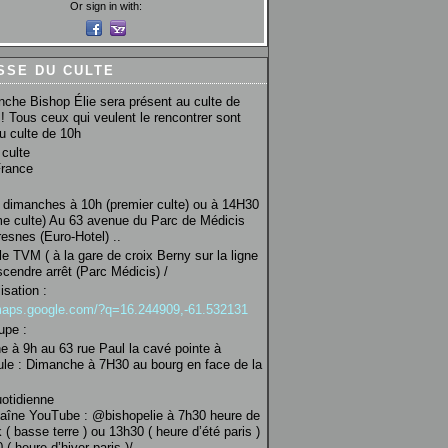
Or sign in with:
SSE DU CULTE
che Bishop Élie sera présent au culte de
! Tous ceux qui veulent le rencontrer sont
au culte de 10h
culte
France
 dimanches à 10h (premier culte) ou à 14H30
e culte) Au 63 avenue du Parc de Médicis
esnes (Euro-Hotel) ..
le TVM ( à la gare de croix Berny sur la ligne
scendre arrêt (Parc Médicis) /
isation :
/maps.google.com/?q=16.244909,-61.532131
upe :
 à 9h au 63 rue Paul la cavé pointe à
ule : Dimanche à 7H30 au bourg en face de la
uotidienne
haîne YouTube : @bishopelie à 7h30 heure de
 ( basse terre ) ou 13h30 ( heure d’été paris )
( heure d’hiver paris )/