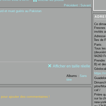
Précédent
|
Suivant
ADRE
Ce diman
Fresnes 
invités 
Adresse 
Îles de 
Paris:
Tous les
(deuxièm
94260 Fr
Prendre 
B) et de
Afficher en taille réelle
Géolocal
https:/
Albums :
Sans
Guadelo
titre
Dimanche
pitre/Mo
caf /
Prière q
pour ajouter des commentaires !
sur la c
new-york
ou 12h30 