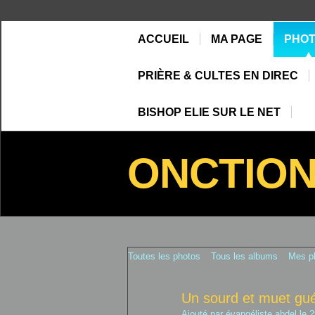
ACCUEIL
MA PAGE
PHO
PRIÈRE & CULTES EN DIREC
BISHOP ELIE SUR LE NET
ONCTIO
Toutes les photos
Tous les albums
Mes p
Un sourd et muet gué
Ajouté par
évangéliste abdel
le 2