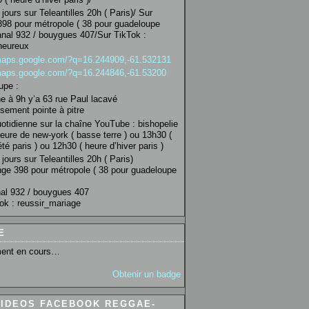
jours sur Teleantilles 20h ( Paris)/ Sur
98 pour métropole ( 38 pour guadeloupe
anal 932 / bouygues 407/Sur TikTok :
heureux
/maps.google.com/?q=16.244909,-61.532131
/maps.google.com/?q=16.244846,-61.53200
upe :
 à 9h y’a 63 rue Paul lacavé
sement pointe à pitre
uotidienne sur la chaîne YouTube : bishopelie
eure de new-york ( basse terre ) ou 13h30 (
té paris ) ou 12h30 ( heure d’hiver paris )
jours sur Teleantilles 20h ( Paris)
ge 398 pour métropole ( 38 pour guadeloupe
al 932 / bouygues 407
ok : reussir_mariage
E
ent en cours…
Obtenir un badge
VIDEOS FACEBOOK REGGAE-