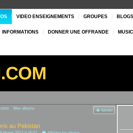
TOS
VIDEO ENSEIGNEMENTS
GROUPES
BLOG
INFORMATIONS
DONNER UNE OFFRANDE
MUSIC
N.COM
hotos
Mes albums
Ajouter
ris au Pakistan
9 février 2012 à 16:07
Afficher les photos