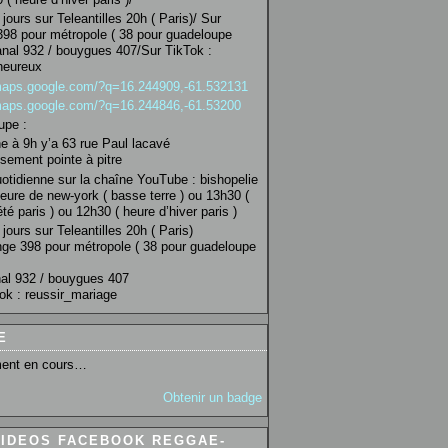
jours sur Teleantilles 20h ( Paris)/ Sur
98 pour métropole ( 38 pour guadeloupe
anal 932 / bouygues 407/Sur TikTok :
heureux
/maps.google.com/?q=16.244909,-61.532131
/maps.google.com/?q=16.244846,-61.53200
upe :
 à 9h y’a 63 rue Paul lacavé
sement pointe à pitre
uotidienne sur la chaîne YouTube : bishopelie
eure de new-york ( basse terre ) ou 13h30 (
té paris ) ou 12h30 ( heure d’hiver paris )
jours sur Teleantilles 20h ( Paris)
ge 398 pour métropole ( 38 pour guadeloupe
al 932 / bouygues 407
ok : reussir_mariage
E
ent en cours…
Obtenir un badge
VIDEOS FACEBOOK REGGAE-