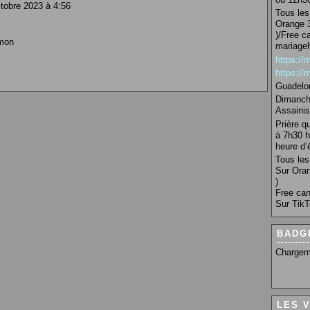
tobre 2023 à 4:56
Tous les 
Orange 3
)/Free c
 mon
mariage
https:/
https:/
Guadelo
Dimanche
Assainis
Prière q
à 7h30 h
heure d’é
Tous les 
Sur Oran
)
Free can
Sur TikT
BADG
Chargem
LES 