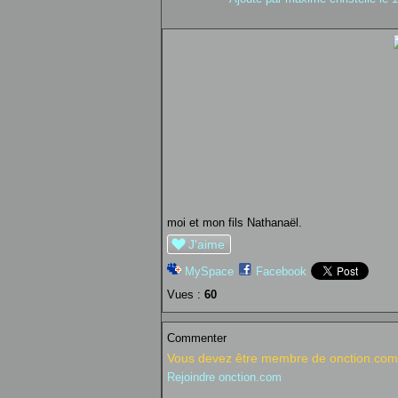
moi et mon fils Nathanaël.
J'aime
MySpace
Facebook
Vues :
60
Commenter
Vous devez être membre de onction.com 
Rejoindre onction.com