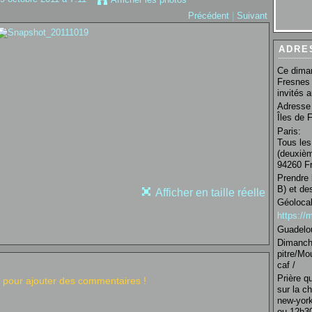
Précédent
|
Suivant
ADRE
Ce diman
Fresnes 
invités 
Adresse 
Îles de 
Paris:
Tous les
(deuxièm
94260 Fr
Prendre 
B) et de
Afficher en taille réelle
Géolocal
https:/
Guadelo
Dimanche
pitre/Mo
caf /
Prière q
pour ajouter des commentaires !
sur la c
new-york
ou 12h30 