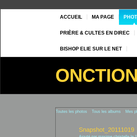
ACCUEIL
MA PAGE
PHO
PRIÈRE & CULTES EN DIREC
BISHOP ELIE SUR LE NET
ONCTIO
Toutes les photos
Tous les albums
Mes p
Snapshot_20111019
Ajouté par
maxime christelle
le 1