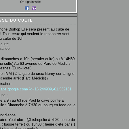
Or sign in with:
SSE DU CULTE
che Bishop Élie sera présent au culte de
! Tous ceux qui veulent le rencontrer sont
au culte de 10h
culte
France
 dimanches à 10h (premier culte) ou à 14H30
e culte) Au 63 avenue du Parc de Médicis
esnes (Euro-Hotel) ..
le TVM ( à la gare de croix Berny sur la ligne
scendre arrêt (Parc Médicis) /
isation :
/maps.google.com/?q=16.244909,-61.532131
upe :
 à 9h au 63 rue Paul la cavé pointe à
ule : Dimanche à 7H30 au bourg en face de la
uotidienne
haîne YouTube : @bishopelie à 7h30 heure de
 ( basse terre ) ou 13h30 ( heure d’été paris )
( heure d’hiver paris )/