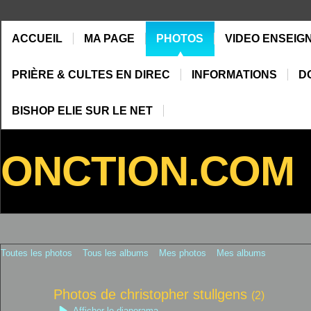
ACCUEIL
MA PAGE
PHOTOS
VIDEO ENSEIG
PRIÈRE & CULTES EN DIREC
INFORMATIONS
D
BISHOP ELIE SUR LE NET
ONCTION.COM
Toutes les photos
Tous les albums
Mes photos
Mes albums
Photos de christopher stullgens
(2)
Afficher le diaporama