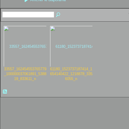
33557_162454553765779
61180_1523737187414_1
_100000037061891_5388
654140422_1218878_335
19_833611_n
6055_n