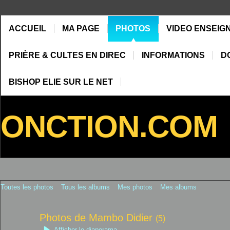
ACCUEIL
MA PAGE
PHOTOS
VIDEO ENSEIG
PRIÈRE & CULTES EN DIREC
INFORMATIONS
D
BISHOP ELIE SUR LE NET
ONCTION.COM
Toutes les photos
Tous les albums
Mes photos
Mes albums
Photos de Mambo Didier
(5)
Afficher le diaporama