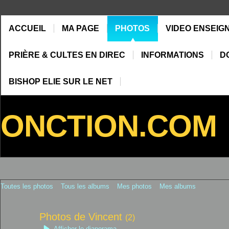
ACCUEIL
MA PAGE
PHOTOS
VIDEO ENSEIG
PRIÈRE & CULTES EN DIREC
INFORMATIONS
D
BISHOP ELIE SUR LE NET
ONCTION.COM
Toutes les photos
Tous les albums
Mes photos
Mes albums
Photos de Vincent
(2)
Afficher le diaporama