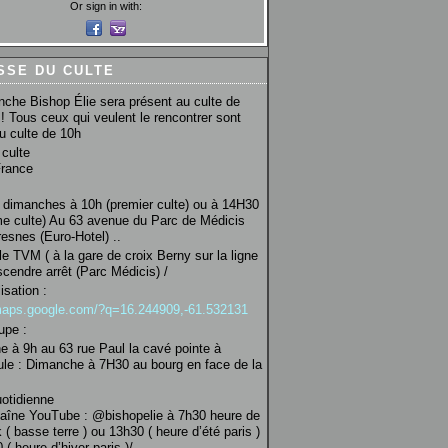
Or sign in with:
SSE DU CULTE
che Bishop Élie sera présent au culte de
! Tous ceux qui veulent le rencontrer sont
au culte de 10h
culte
France
 dimanches à 10h (premier culte) ou à 14H30
e culte) Au 63 avenue du Parc de Médicis
esnes (Euro-Hotel) ..
le TVM ( à la gare de croix Berny sur la ligne
scendre arrêt (Parc Médicis) /
isation :
/maps.google.com/?q=16.244909,-61.532131
upe :
 à 9h au 63 rue Paul la cavé pointe à
ule : Dimanche à 7H30 au bourg en face de la
uotidienne
haîne YouTube : @bishopelie à 7h30 heure de
 ( basse terre ) ou 13h30 ( heure d’été paris )
( heure d’hiver paris )/