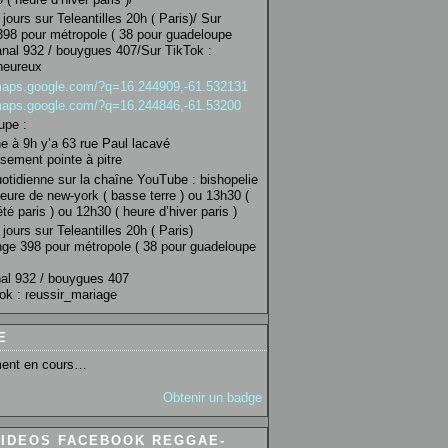
jours sur Teleantilles 20h ( Paris)/ Sur
98 pour métropole ( 38 pour guadeloupe
anal 932 / bouygues 407/Sur TikTok :
heureux
/maps.google.com/?q=16.244909,-61.532131
/maps.google.com/?q=16.244846,-61.53200
upe :
 à 9h y’a 63 rue Paul lacavé
sement pointe à pitre
uotidienne sur la chaîne YouTube : bishopelie
eure de new-york ( basse terre ) ou 13h30 (
té paris ) ou 12h30 ( heure d’hiver paris )
jours sur Teleantilles 20h ( Paris)
ge 398 pour métropole ( 38 pour guadeloupe
al 932 / bouygues 407
ok : reussir_mariage
E
ent en cours…
Obtenir un badge
VIDEOS FACEBOOK REGGAE-