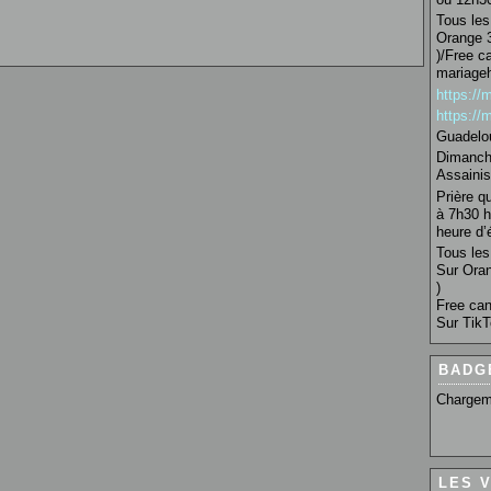
Tous les 
Orange 3
)/Free c
mariage
https:/
https:/
Guadelo
Dimanche
Assainis
Prière q
à 7h30 h
heure d’é
Tous les 
Sur Oran
)
Free can
Sur TikT
BADG
Chargem
LES 