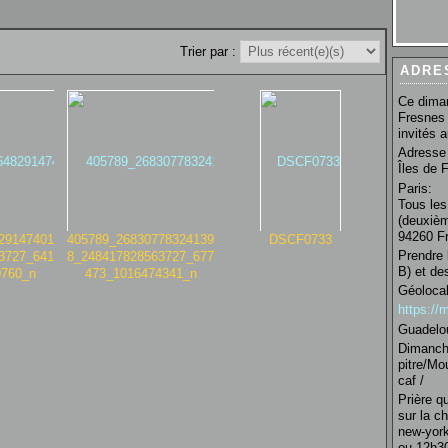
Trier par :
ADRE
Ce diman
Fresnes 
invités 
Adresse 
Îles de 
Paris:
Tous les
(deuxièm
94260 Fr
29147401
405789_26830778324139
DSCF0733
Prendre 
3727_641
8_248417828563727_677
B) et de
0760_n
473_1016474341_n
Géolocal
https:/
Guadelo
Dimanche
pitre/Mo
caf /
Prière q
sur la c
new-york
ou 12h30 