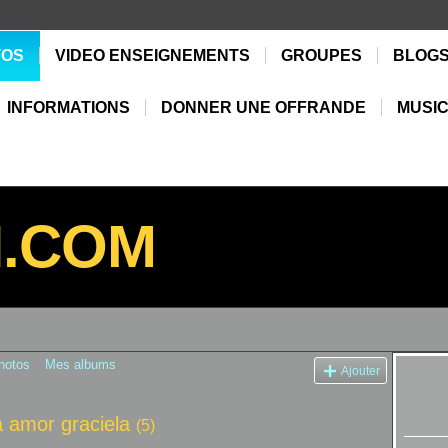
TOS
VIDEO ENSEIGNEMENTS
GROUPES
BLOG
INFORMATIONS
DONNER UNE OFFRANDE
MUSIC
N.COM
hotos
Mes albums
Ajouter
a amor graciela
(5)