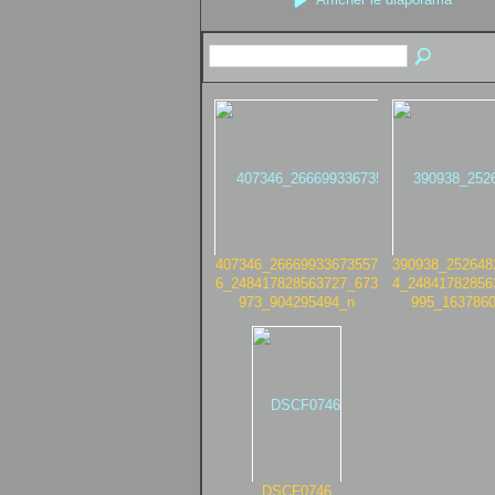
407346_26669933673557
390938_252648
6_248417828563727_673
4_24841782856
973_904295494_n
995_163786
DSCF0746