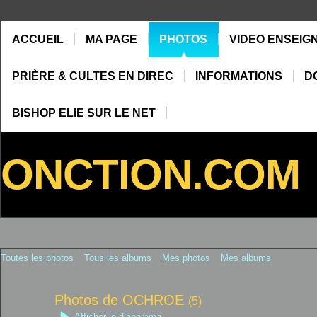
ACCUEIL
MA PAGE
PHOTOS
VIDEO ENSEIG
PRIÈRE & CULTES EN DIREC
INFORMATIONS
D
BISHOP ELIE SUR LE NET
ONCTION.COM
Toutes les photos
Tous les albums
Mes photos
Mes albums
Photos de OCHROE
(5)
Afficher le diaporama